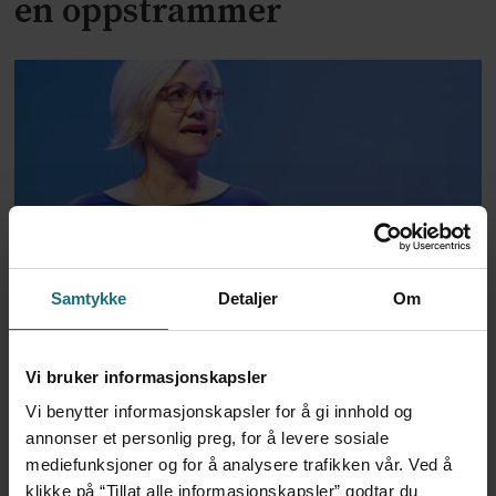
en oppstrammer
Utvalg skal utrede
Samtykke
Detaljer
Om
muligheten for utvidet
Vi bruker informasjonskapsler
grense for selvbestemt abort
Vi benytter informasjonskapsler for å gi innhold og
annonser et personlig preg, for å levere sosiale
ANNONSE KUN FOR HELSEPERSONELL
mediefunksjoner og for å analysere trafikken vår. Ved å
klikke på “Tillat alle informasjonskapsler” godtar du