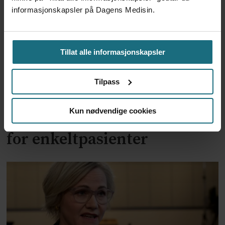
informasjonskapsler på Dagens Medisin.
Tillat alle informasjonskapsler
Tilpass
Lover å «se på» Nye
Kun nødvendige cookies
metoders unntaksordning
for enkeltpasienter