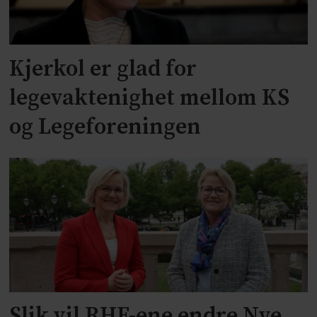
Kjerkol er glad for
legevaktenighet mellom KS
og Legeforeningen
Slik vil RHF-ene endre Nye