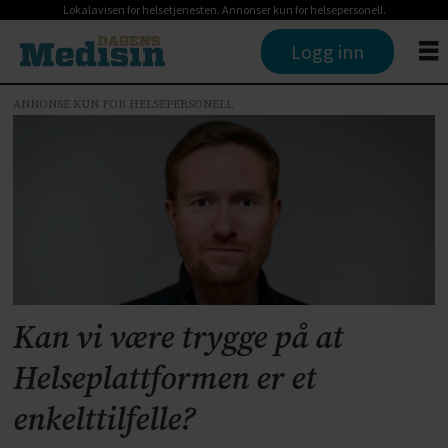
Lokalavisen for helsetjenesten. Annonser kun for helsepersonell.
Logg inn
ANNONSE KUN FOR HELSEPERSONELL
Tag:
helse
-
og
omsorgsdepartementet
Kan vi være trygge på at
Helseplattformen er et
enkelttilfelle?