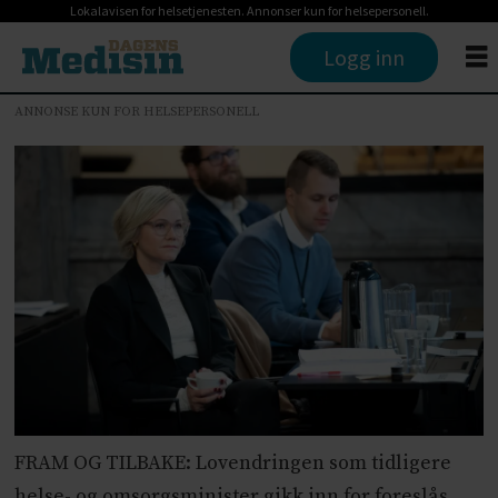
Lokalavisen for helsetjenesten. Annonser kun for helsepersonell.
Logg inn
ANNONSE KUN FOR HELSEPERSONELL
FRAM OG TILBAKE: Lovendringen som tidligere
helse- og omsorgsminister gikk inn for foreslås