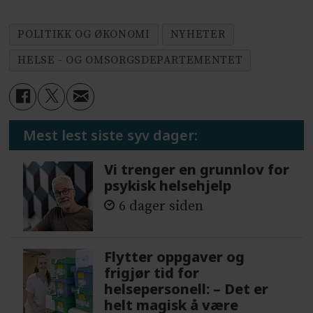
POLITIKK OG ØKONOMI
NYHETER
HELSE - OG OMSORGSDEPARTEMENTET
Mest lest siste syv dager:
Vi trenger en grunnlov for
psykisk helsehjelp
6 dager siden
Flytter oppgaver og
frigjør tid for
helsepersonell: – Det er
helt magisk å være