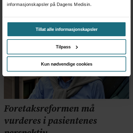
Kliniske studier kommer ikke
informasjonskapsler på Dagens Medisin.
til land bare fordi de er gode på
forskning
Tillat alle informasjonskapsler
Tilpass
Kun nødvendige cookies
Foretaksreformen må
vurderes i pasientenes