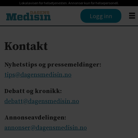
Lokalavisen for helsetjenesten. Annonser kun for helsepersonell.
Logg inn
Kontakt
Kontakt
-
Nyhetstips og pressemeldinger:
dagens
tips@dagensmedisin.no
medisin
Debatt og kronikk:
debatt@dagensmedisin.no
Annonseavdelingen:
annonser@dagensmedisin.no