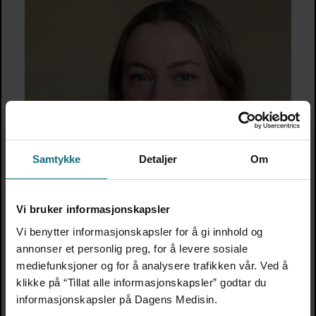
Samtykke
Detaljer
Om
Vi bruker informasjonskapsler
Henriette Bertheussen Isachsen
Vi benytter informasjonskapsler for å gi innhold og
annonser et personlig preg, for å levere sosiale
Journalist
mediefunksjoner og for å analysere trafikken vår. Ved å
@:
hbi@dagensmedisin.no
klikke på “Tillat alle informasjonskapsler” godtar du
informasjonskapsler på Dagens Medisin.
m: 948 66 348