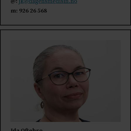
@:
jk@dagensmedisin.no
m: 926 26 568
Ida Oftebro