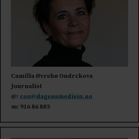
Camilla Øvrebø Ondrckova
Journalist
@:
coo@dagensmedisin.no
m: 916 86 803