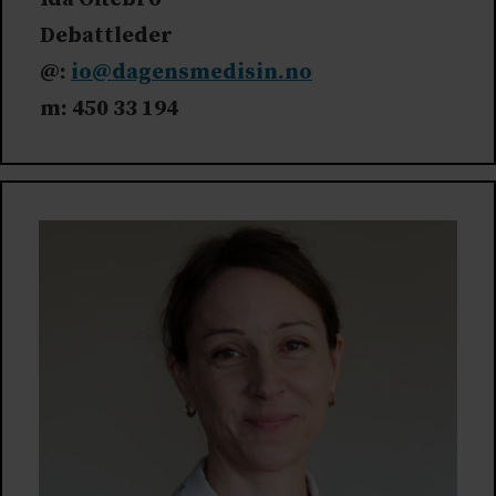
Debattleder
@:
io@dagensmedisin.no
m: 450 33 194