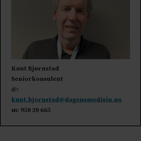
Knut Bjørnstad
Seniorkonsulent
@:
knut.bjornstad@dagensmedisin.no
m: 950 20 665