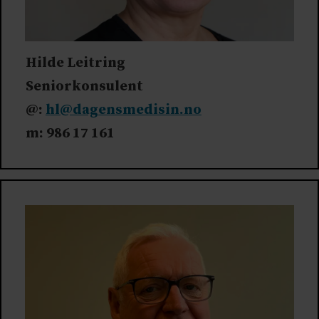
Hilde Leitring
Seniorkonsulent
@:
hl@dagensmedisin.no
m: 986 17 161