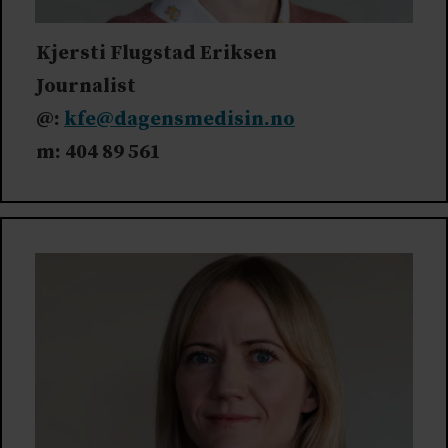
Kjersti Flugstad Eriksen
Journalist
@:
kfe@dagensmedisin.no
m: 404 89 561