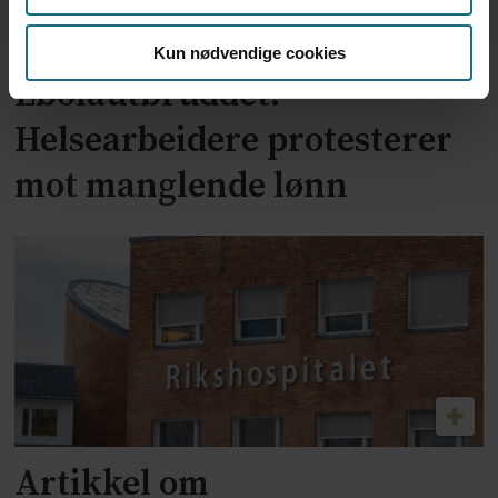
Kun nødvendige cookies
Ebolautbruddet:
Helsearbeidere protesterer
mot manglende lønn
Artikkel om