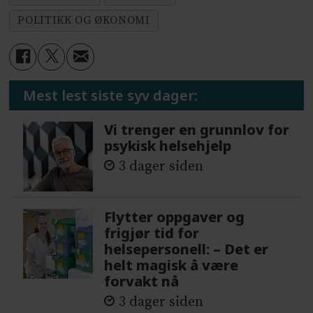
POLITIKK OG ØKONOMI
Mest lest siste syv dager:
Vi trenger en grunnlov for
psykisk helsehjelp
3 dager siden
Flytter oppgaver og
frigjør tid for
helsepersonell: – Det er
helt magisk å være
forvakt nå
3 dager siden