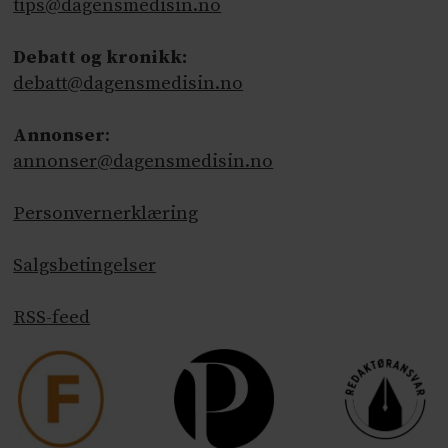
tips@dagensmedisin.no
Debatt og kronikk:
debatt@dagensmedisin.no
Annonser
:
annonser@dagensmedisin.no
Personvernerklæring
Salgsbetingelser
RSS-feed