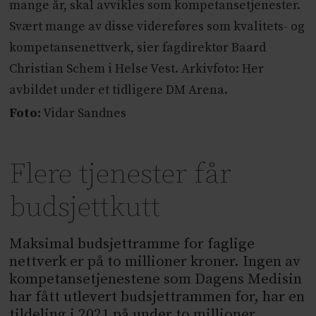
mange år, skal avvikles som kompetansetjenester.
Svært mange av disse videreføres som kvalitets- og
kompetansenettverk, sier fagdirektør Baard
Christian Schem i Helse Vest. Arkivfoto: Her
avbildet under et tidligere DM Arena.
Foto:
Vidar Sandnes
Flere tjenester får
budsjettkutt
Maksimal budsjettramme for faglige
nettverk er på to millioner kroner. Ingen av
kompetansetjenestene som Dagens Medisin
har fått utlevert budsjettrammen for, har en
tildeling i 2021 på under to millioner