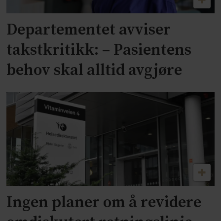
Departementet avviser
takstkritikk: – Pasientens
behov skal alltid avgjøre
Ingen planer om å revidere