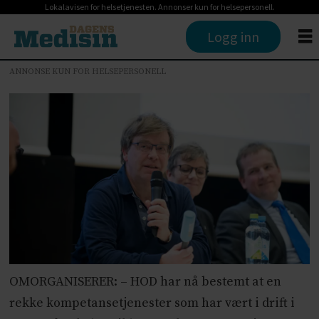
Lokalavisen for helsetjenesten. Annonser kun for helsepersonell.
Logg inn
ANNONSE KUN FOR HELSEPERSONELL
OMORGANISERER: – HOD har nå bestemt at en
rekke kompetansetjenester som har vært i drift i