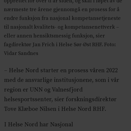
opprettet for over ti år siden, og skal i løpet av de
nærmeste tre årene gjennomgå en prosess for å
endre funksjon fra nasjonal kompetansetjeneste
til nasjonalt kvalitets- og kompetansenettverk –
eller annen hensiktsmessig funksjon, sier
fagdirektør Jan Frich i Helse Sør-Øst RHF. Foto:
Vidar Sandnes
– Helse Nord starter en prosess våren 2022
med de ansvarlige institusjonene, som i vår
region er UNN og Valnesfjord
helsesportssenter, sier forskningsdirektør
Tove Klæboe Nilsen i Helse Nord RHF.
I Helse Nord har Nasjonal