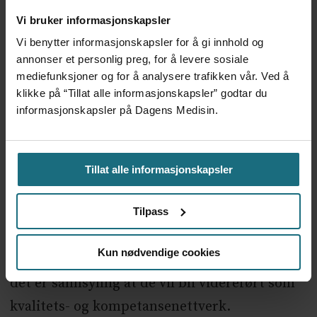
– For de fem resterende tjenestene i Helse
Vi bruker informasjonskapsler
Midt-Norge er status at flere av dem vil bli
Vi benytter informasjonskapsler for å gi innhold og
omorganisert i løpet av 2022 eller senere,
annonser et personlig preg, for å levere sosiale
mediefunksjoner og for å analysere trafikken vår. Ved å
avhengig av hvor lenge de har vært i drift.
klikke på “Tillat alle informasjonskapsler” godtar du
Status for hver enkelt tjeneste, og tid for
informasjonskapsler på Dagens Medisin.
omorganisering, må avklares i samarbeid
med St. Olavs hospital – og vil sannsynligvis
Tillat alle informasjonskapsler
være klart i løpet av våren og sommeren 2022.
Det er viktig å se dette i sammenheng med
Tilpass
andre oppdrag som vi har fått fra HOD, i
Kun nødvendige cookies
tilknytning til de aktuelle fagområdene, men
det er sannsynlig at de vil bli videreført som
kvalitets- og kompetansenettverk.