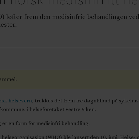
 norsk medisinfritt he
 løfter frem den medisinfrie behandlingen ved 
ester.
gammel.
kisk helsevern
, trekkes det frem tre døgntilbud på sykehus
 kommune, i helseforetaket Vestre Viken.
g er en form for medisinfri behandling.
 helseorganisasjon (WHO) ble lansert den 10. juni. Helse- 