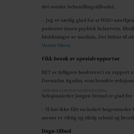
det norske behandlingstilbudet.
– Jeg er særlig glad for at WHO anerkje
pasienter innen psykisk helsevern. Medis
bivirkninger av medisin. Det bidrar til 
Vestre Viken
.
Fikk besøk av spesialrapportør
BET er tidligere beskrevet i en rapport
Davandas Aguilar, som besøkte seksjone
ANNONSE KUN FOR HELSEPERSONELL
Seksjonsleder Jørgen Strand er glad for o
– Vi har ikke fått en isolert begrunnel
mener er viktig og riktig arbeid og hvord
Døgn-tilbud