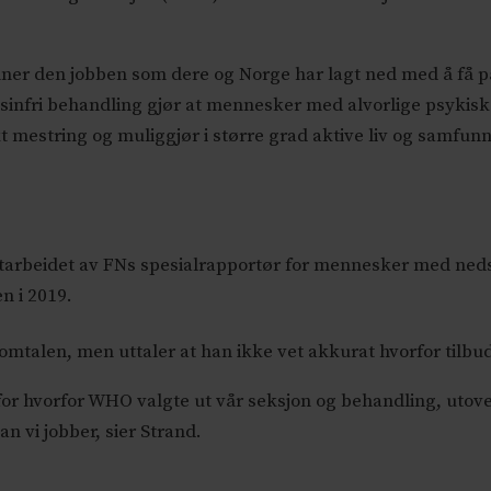
nner den jobben som dere og Norge har lagt ned med å få på
infri behandling gjør at mennesker med alvorlige psykiske 
økt mestring og muliggjør i større grad aktive liv og samfun
 utarbeidet av FNs spesialrapportør for mennesker med neds
n i 2019.
mtalen, men uttaler at han ikke vet akkurat hvorfor tilbudet
se for hvorfor WHO valgte ut vår seksjon og behandling, ut
an vi jobber, sier Strand.