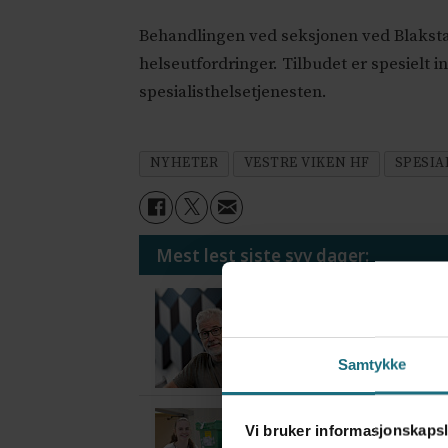
Behandlingen ved seksjonen ved Blakst
helseutfordringer. Tilbudet er spesielt 
spesialisthelsetjenesten.
NYHETER
VESTRE VIKEN HF
SPESIA
Mest lest siste syv dager:
Vi trenger en grunnl
4 dager siden
Samtykke
Flytter oppgaver og 
Vi bruker informasjonskapsl
4 dager siden