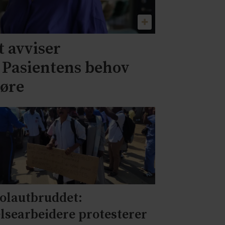
 avviser
– Pasientens behov
jøre
olautbruddet:
lsearbeidere protesterer