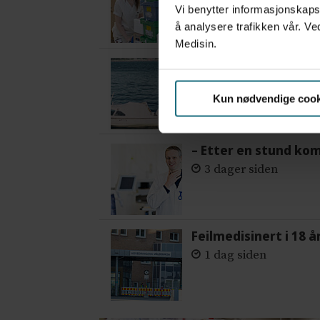
Vi benytter informasjonskapsl
å analysere trafikken vår. Ve
Medisin.
Var alene på vakt i 
2 dager siden
Kun nødvendige cook
– Etter en stund ko
3 dager siden
Feilmedisinert i 18 å
1 dag siden