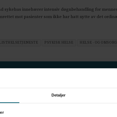
ad sykehus innebærer intensiv døgnbehandling for menne
innrettet mot pasienter som ikke har hatt nytte av det ordin
LISTHELSETJENESTE
PSYKISK HELSE
HELSE - OG OMSOR
ov for psykisk helsehjelp
Detaljer
frigjør tid for helsepersonell: – Det er helt magisk
er