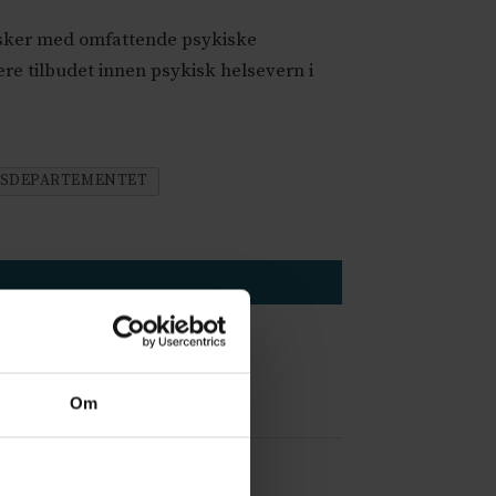
sker med omfattende psykiske
ære tilbudet innen psykisk helsevern i
GSDEPARTEMENTET
Om
 å være forvakt nå