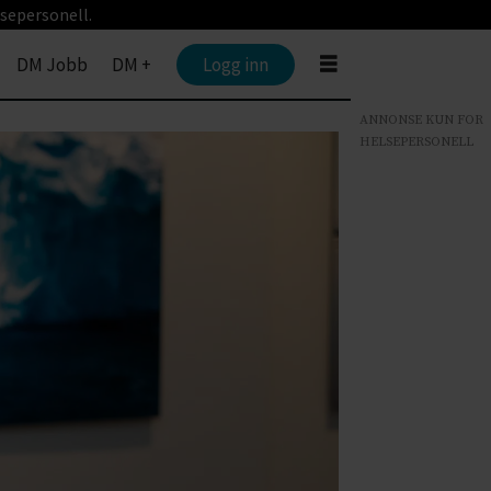
sepersonell.
DM Jobb
DM +
Logg inn
ANNONSE KUN FOR
HELSEPERSONELL