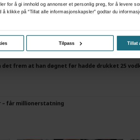
er for å gi innhold og annonser et personlig preg, for å levere s
d å klikke på “Tillat alle informasjonskapsler” godtar du inform
tre måneder – i en 16-fots motorbåt
ies
Tilpass
Tillat
m det frem at han døgnet før hadde drukket 25 vodk
r – får millionerstatning