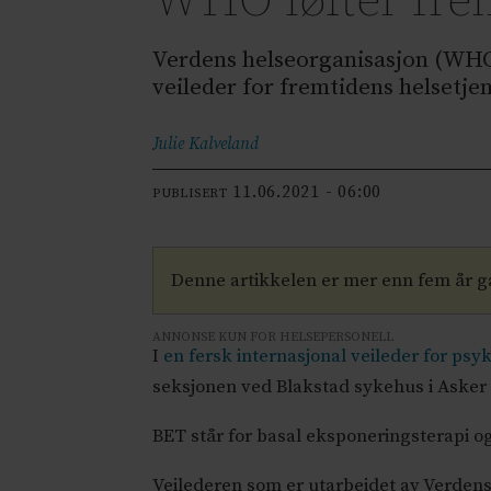
WHO løfter frem
Verdens helseorganisasjon (WHO)
veileder for fremtidens helsetjen
Julie
Kalveland
11.06.2021 - 06:00
PUBLISERT
Denne artikkelen er mer enn fem år 
ANNONSE KUN FOR HELSEPERSONELL
I
en fersk internasjonal veileder for psy
seksjonen ved Blakstad sykehus i Asker
BET står for basal eksponeringsterapi o
Veilederen som er utarbeidet av Verdens