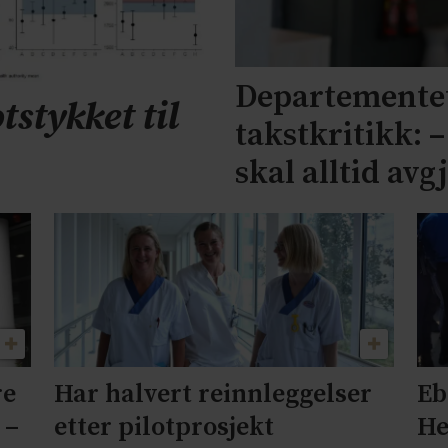
Departementet
tstykket til
takstkritikk: 
skal alltid avg
re
Har halvert reinnleggelser
Eb
 –
etter pilotprosjekt
He