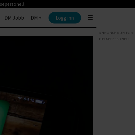
sepersonell.
DM Jobb
DM +
Logg inn
ANNONSE KUN FOR
HELSEPERSONELL