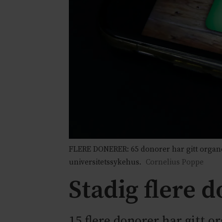
FLERE DONERER: 65 donorer har gitt organer t
universitetssykehus.
Cornelius Poppe
Stadig flere d
15 flere donorer har gitt or