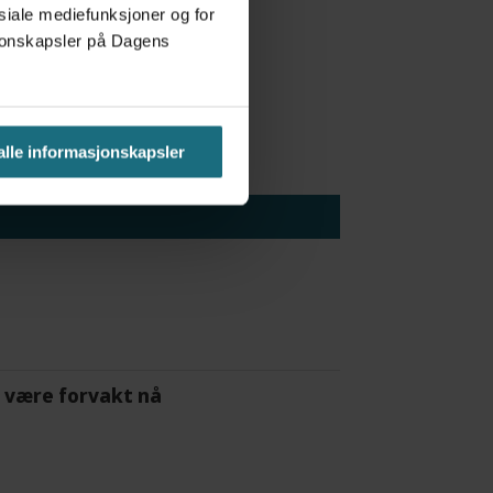
osiale mediefunksjoner og for
asjonskapsler på Dagens
 alle informasjonskapsler
 å være forvakt nå