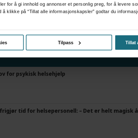
oen hjemme på Tynset
er for å gi innhold og annonser et personlig preg, for å levere s
d å klikke på “Tillat alle informasjonskapsler” godtar du inform
UNIVERSITETSSYKEHUS (OUS)
ies
Tilpass
Tillat
ov for psykisk helsehjelp
frigjør tid for helsepersonell: – Det er helt magisk