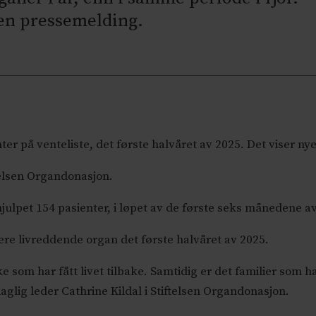
 en pressemelding.
ter på venteliste, det første halvåret av 2025. Det viser ny
ftelsen Organdonasjon.
 hjulpet 154 pasienter, i løpet av de første seks månedene av
lere livreddende organ det første halvåret av 2025.
 som har fått livet tilbake. Samtidig er det familier som har 
daglig leder Cathrine Kildal i Stiftelsen Organdonasjon.