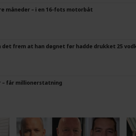
tre måneder – i en 16-fots motorbåt
m det frem at han døgnet før hadde drukket 25 vodk
r – får millionerstatning