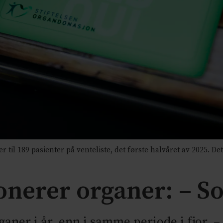
il 189 pasienter på venteliste, det første halvåret av 2025. Det 
onerer organer: – Sol
ganer i år, enn i samme periode i fjor. – 