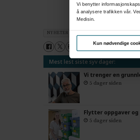
Jakter r
Vi benytter informasjonskapsl
å analysere trafikken vår. Ve
Medisin.
NYHETER
ORGANDONASJON
OSLO 
Kun nødvendige cook
Mest lest siste syv dager:
Vi trenger en grunnl
5 dager siden
Flytter oppgaver og 
5 dager siden