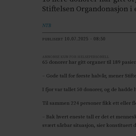
Stiftelsen Organdonasjon i
NTB
10.07.2025 - 08:50
PUBLISERT
ANNONSE KUN FOR HELSEPERSONELL
65 donorer har gitt organer til 189 pasien
– Gode tall for første halvår, mener Sti
I fjor var tallet 50 donorer, og de hadde
Til sammen 224 personer fikk ett eller f
– Bak hvert eneste tall er det et menneske
svært sårbar situasjon, sier konstituert 