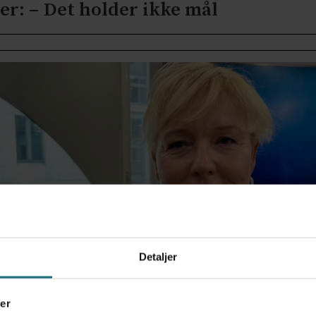
er: – Det holder ikke mål
Detaljer
RVJUET:
er