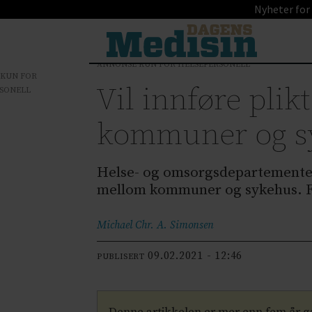
Nyheter for
ANNONSE KUN FOR HELSEPERSONELL
 KUN FOR
Vil innføre pli
SONELL
kommuner og s
Helse- og omsorgsdepartementet 
mellom kommuner og sykehus. For
Michael Chr. A.
Simonsen
09.02.2021 - 12:46
PUBLISERT