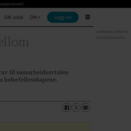
sepersonell.
DM Jobb
DM +
Logg inn
ANNONSE KUN FOR
mellom
HELSEPERSONELL
rav til samarbeidsavtalen
m helsefellesskapene.