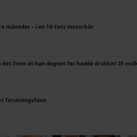
tre måneder – i en 16-fots motorbåt
m det frem at han døgnet før hadde drukket 25 vodk
et forskningsfunn