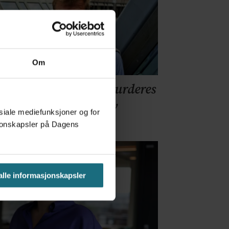
Om
retaksreformen må vurderes
pasientenes perspektiv
osiale mediefunksjoner og for
asjonskapsler på Dagens
 alle informasjonskapsler