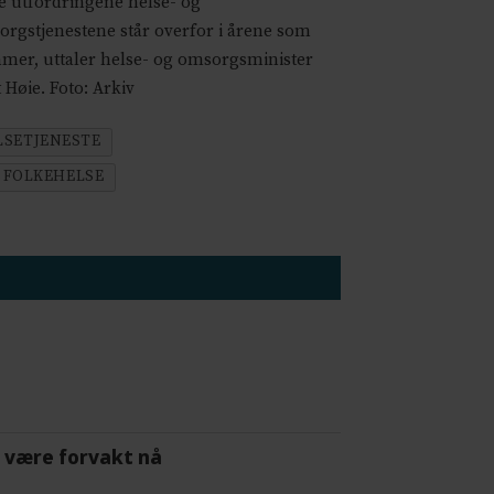
 utfordringene helse- og
rgstjenestene står overfor i årene som
er, uttaler helse- og omsorgsminister
 Høie. Foto: Arkiv
SETJENESTE
FOLKEHELSE
 å være forvakt nå