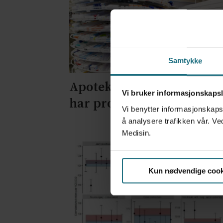
Samtykke
Apoteker over hele landet
Vi bruker informasjonskapsl
har problemer
Vi benytter informasjonskapsl
å analysere trafikken vår. Ve
Medisin.
Kun nødvendige cook