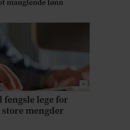
t manglende lønn
l fengsle lege for
v store mengder