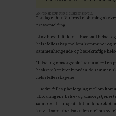
Denne artikkelen er mer enn fem år 
ANNONSE KUN FOR HELSEPERSONELL
Forslaget har fått bred tilslutning skri
pressemelding.
Et av hovedtiltakene i Nasjonal helse- o
helsefellesskap mellom kommuner og sy
sammenhengende og bærekraftige helse
Helse- og omsorgsminister uttaler i en
beskrive konkret hvordan de sammen skal
helsefellesskapene.
– Bedre felles planlegging mellom kom
utfordringene helse- og omsorgstjeneste
samarbeid har også blitt understreket u
krav til samarbeidsavtalen mellom syke