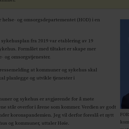
gammel.
ver helse- og omsorgsdepartementet (HOD) i en
g sykehusplan fra 2019 var etablering av 19
kehus. Formålet med tiltaket er skape mer
- og omsorgstjenester.
 pressemelding at kommuner og sykehus skal
 planlegge og utvikle tjenester i
muner og sykehus er avgjørende for å møte
ne står overfor i årene som kommer. Verdien av godt
FORS
nder koronapandemien. Jeg vil derfor foreslå et nytt
kom
hus og kommuner, uttaler Høie.