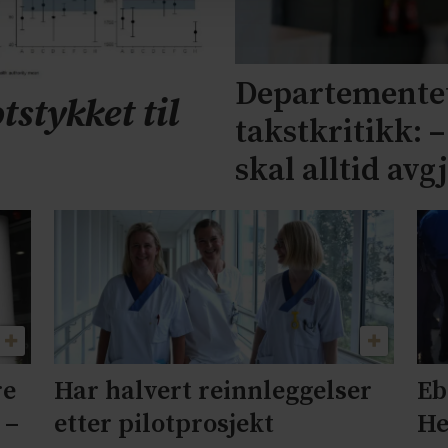
Departementet
tstykket til
takstkritikk: 
skal alltid avg
re
Har halvert reinnleggelser
Eb
 –
etter pilotprosjekt
He