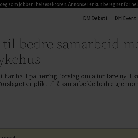
 deg som jobber i helsesektoren. Annonser er kun beregnet for hel
DM Debatt
DM Event
kt til bedre samarbeid 
ykehus
har hatt på høring forslag om å innføre nytt k
slaget er plikt til å samarbeide bedre gjenno