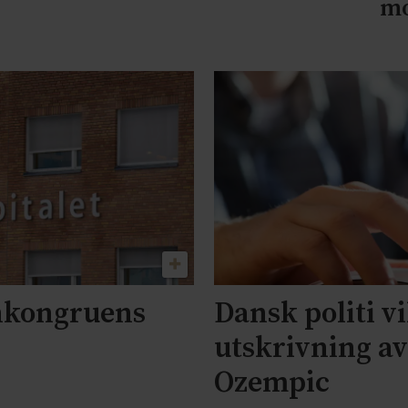
mo
nkongruens
Dansk politi vi
utskrivning a
Ozempic