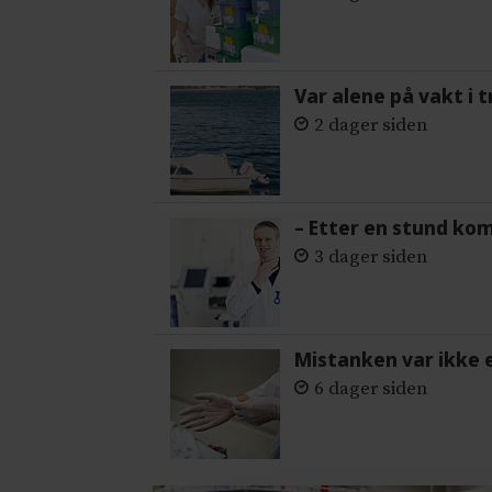
Var alene på vakt i 
2 dager siden
– Etter en stund ko
3 dager siden
Mistanken var ikke 
6 dager siden