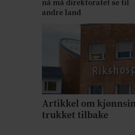
nå må direktoratet se til
andre land
Artikkel om kjønnsi
trukket tilbake