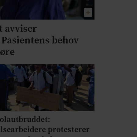
 avviser
– Pasientens behov
jøre
olautbruddet:
lsearbeidere protesterer