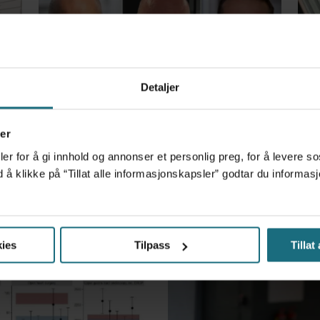
Detaljer
Kliniske studier kommer ikke
Fo
er
til land bare fordi de er gode
i 
er for å gi innhold og annonser et personlig preg, for å levere s
på forskning
d å klikke på “Tillat alle informasjonskapsler” godtar du inform
ies
Tilpass
Tillat