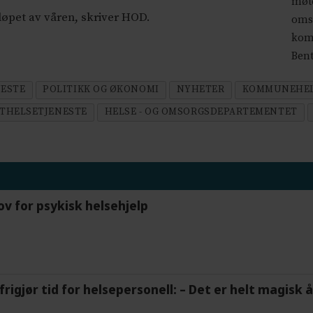
møte
løpet av våren, skriver HOD.
omso
komm
Bent
ESTE
POLITIKK OG ØKONOMI
NYHETER
KOMMUNEHEL
STHELSETJENESTE
HELSE - OG OMSORGSDEPARTEMENTET
ov for psykisk helsehjelp
frigjør tid for helsepersonell: – Det er helt magisk