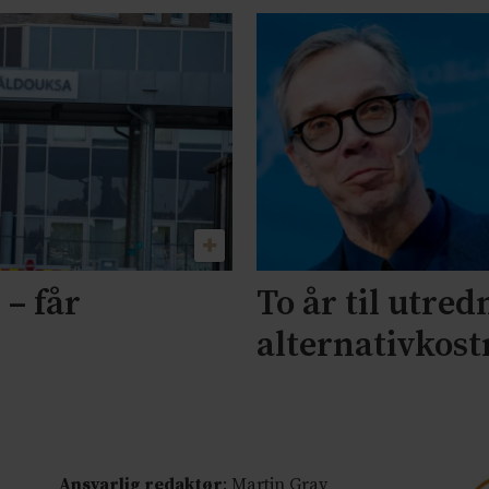
 – får
To år til utred
alternativkost
Ansvarlig redaktør
: Martin Gray