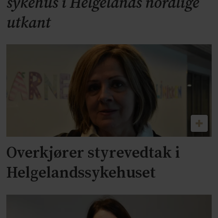
sykehus i Helgelands nordlige
utkant
Overkjører styrevedtak i
Helgelandssykehuset