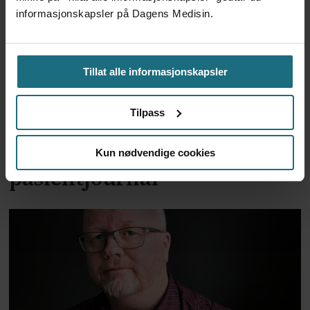
informasjonskapsler på Dagens Medisin.
Tillat alle informasjonskapsler
Tilpass
Dansk sykepleier i retten for
å ha slått opp i
Kun nødvendige cookies
pasientjournal