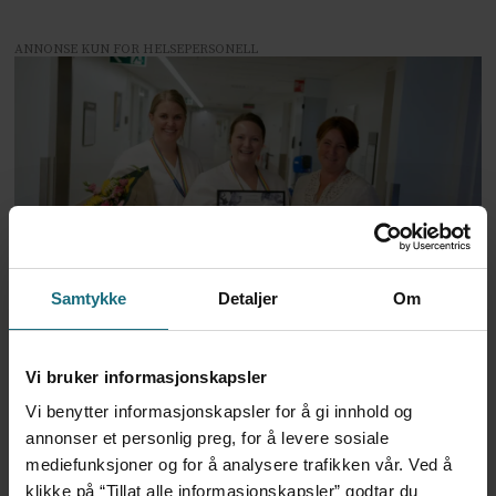
ANNONSE KUN FOR HELSEPERSONELL
100.000 kroner til avdeling
Samtykke
Detaljer
Om
ved Ahus for beste
Vi bruker informasjonskapsler
forbedring
Vi benytter informasjonskapsler for å gi innhold og
annonser et personlig preg, for å levere sosiale
mediefunksjoner og for å analysere trafikken vår. Ved å
klikke på “Tillat alle informasjonskapsler” godtar du