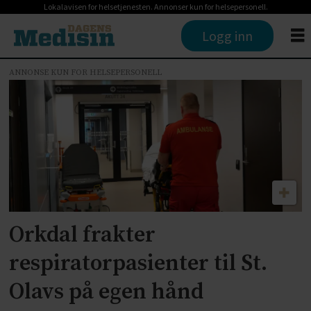
Lokalavisen for helsetjenesten. Annonser kun for helsepersonell.
Logg inn
ANNONSE KUN FOR HELSEPERSONELL
Tag:
akuttmedisin
Orkdal frakter
respiratorpasienter til St.
Olavs på egen hånd