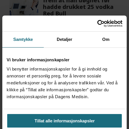
frem at han døgnet før
hadde drukket 25 vodka
Red Bull
5 dager siden
Feilmedisinert i 18 år – får
Samtykke
Detaljer
Om
millionerstatning
2 dager siden
Vi bruker informasjonskapsler
Vi benytter informasjonskapsler for å gi innhold og
annonser et personlig preg, for å levere sosiale
mediefunksjoner og for å analysere trafikken vår. Ved å
klikke på “Tillat alle informasjonskapsler” godtar du
informasjonskapsler på Dagens Medisin.
Tillat alle informasjonskapsler