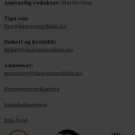
Ansvarlig redaktør
: Martin Gray
Tips oss
:
tips@dagensmedisin.no
Debatt og kronikk:
debatt@dagensmedisin.no
Annonser
:
annonser@dagensmedisin.no
Personvernerklæring
Salgsbetingelser
RSS-feed