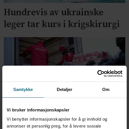
Hundrevis av ukrainske
leger tar kurs i krigskirurgi
Samtykke
Detaljer
Om
Røde Kors:
Vi bruker informasjonskapsler
Nødhjelpskolonne har
Vi benytter informasjonskapsler for å gi innhold og
ankommet Ukraina
annonser et personlig preg, for å levere sosiale