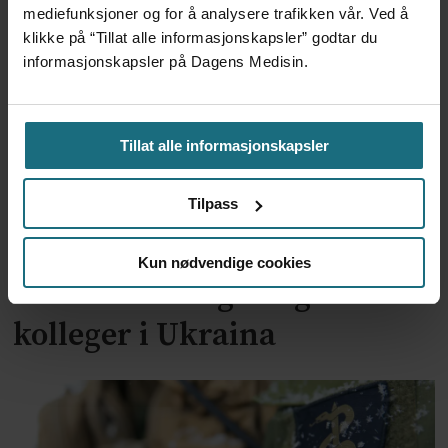
mediefunksjoner og for å analysere trafikken vår. Ved å
klikke på “Tillat alle informasjonskapsler” godtar du
informasjonskapsler på Dagens Medisin.
Tillat alle informasjonskapsler
Tilpass
– Våre tanker går til
Kun nødvendige cookies
sivilbefolkningen og våre
kolleger i Ukraina