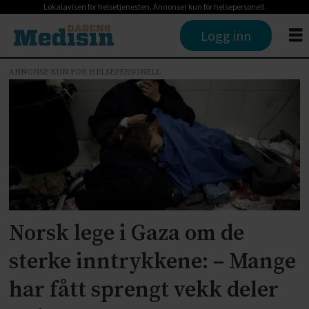
Lokalavisen for helsetjenesten. Annonser kun for helsepersonell.
Logg inn
ANNONSE KUN FOR HELSEPERSONELL
Tag:
konflikt
Norsk lege i Gaza om de
sterke inntrykkene: – Mange
har fått sprengt vekk deler