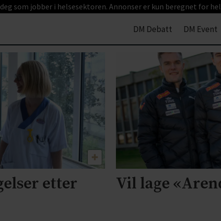
 deg som jobber i helsesektoren. Annonser er kun beregnet for hel
DM Debatt
DM Event
elser etter
Vil lage «Aren