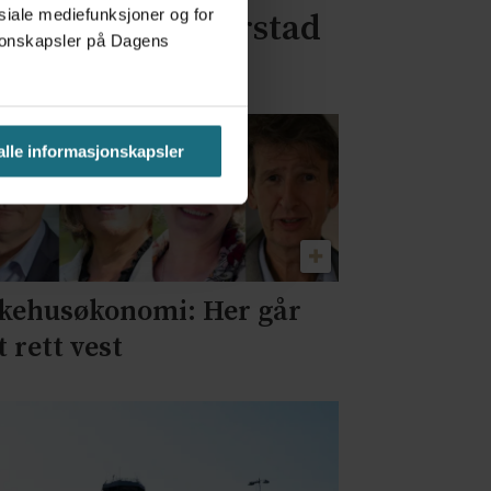
osiale mediefunksjoner og for
ngeplasser i Harstad
asjonskapsler på Dagens
 alle informasjonskapsler
kehusøkonomi: Her går
t rett vest