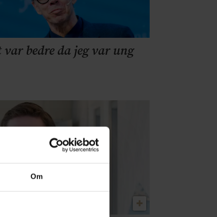
t var bedre da jeg var ung
Om