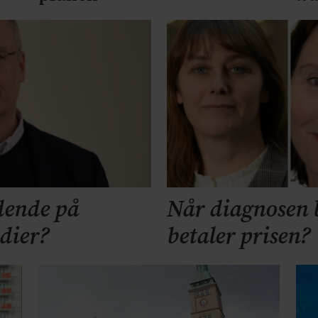
dende på
Når diagnosen b
udier?
betaler prisen?