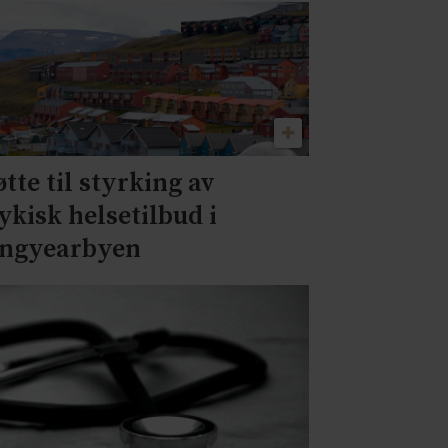
øtte til styrking av
ykisk helsetilbud i
ngyearbyen