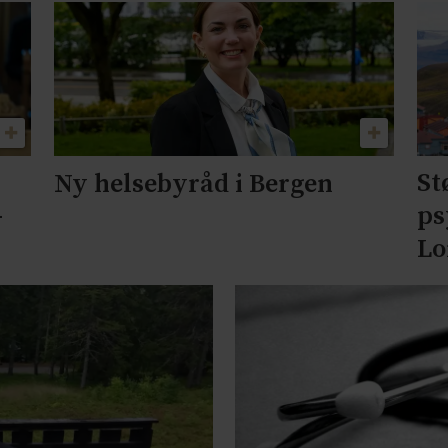
St
Ny helsebyråd i Bergen
–
ps
Lo