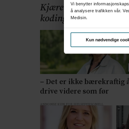
Vi benytter informasjonskapsl
Kjære helseminister: 
å analysere trafikken vår. Ve
kodingen
Medisin.
Kun nødvendige cook
– Det er ikke bærekraftig 
drive videre som før
ANNONSE KUN FOR HELSEPERSONELL