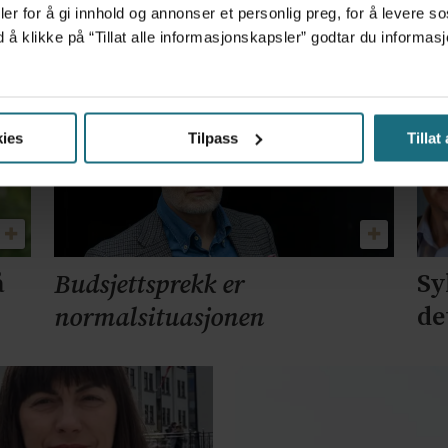
er for å gi innhold og annonser et personlig preg, for å levere s
Dropp PPR-
UNN kutter se
d å klikke på “Tillat alle informasjonskapsler” godtar du inform
og Narvik
ies
Tilpass
Tillat
å
Sy
Budsjettsprekk er
de
normalsituasjonen