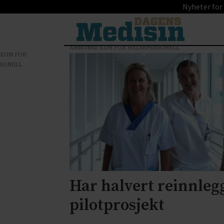
Nyheter for
ANNONSE KUN FOR HELSEPERSONELL
 KUN FOR
Tag:
SONELL
helsepolitikk
og
helseøkonomi
Har halvert reinnlegg
pilotprosjekt