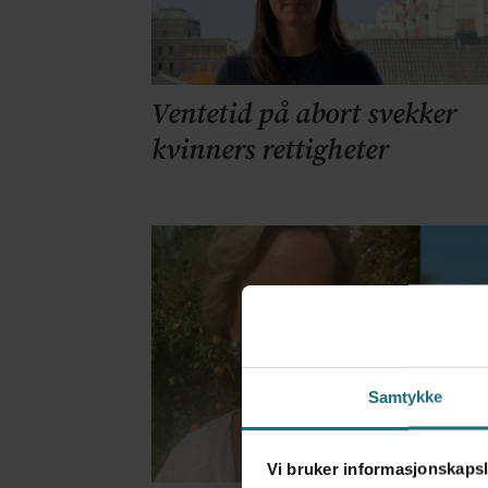
Ventetid på abort svekker
kvinners rettigheter
Samtykke
Vi bruker informasjonskapsl