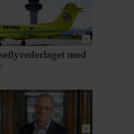
eflyvederlaget med
r