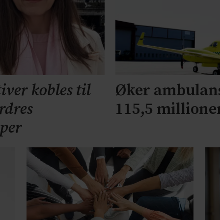
ver kobles til
Øker ambulans
rdres
115,5 millione
pper