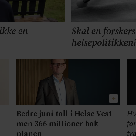
ikke en
Skal en forskers
helsepolitikken
Hv
Bedre juni-tall i Helse Vest –
fo
men 366 millioner bak
tr
planen