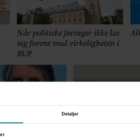
Al
Når politiske føringer ikke lar
seg forene med virkeligheten i
BUP
Detaljer
er