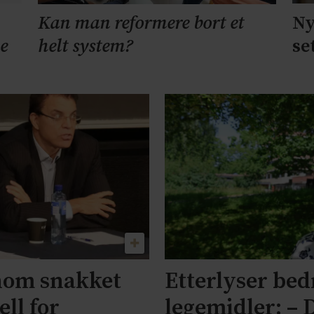
Ny
Kan man reformere bort et
e
se
helt system?
nom snakket
Etterlyser be
ll for
legemidler: – D