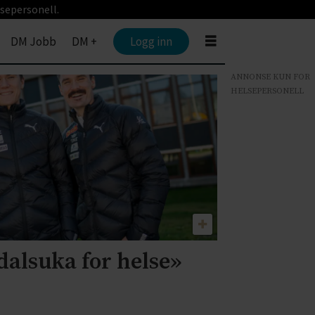
sepersonell.
DM Jobb
DM +
Logg inn
ANNONSE KUN FOR
HELSEPERSONELL
dalsuka for helse»