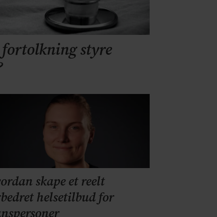
 fortolkning styre
?
ordan skape et reelt
rbedret helsetilbud for
anspersoner