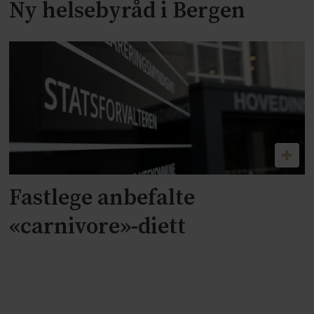
Ny helsebyråd i Bergen
Fastlege anbefalte
«carnivore»-diett