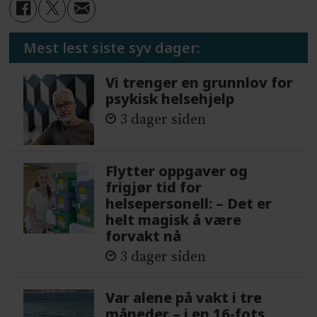
Mest lest siste syv dager:
Vi trenger en grunnlov for
psykisk helsehjelp
3 dager siden
Flytter oppgaver og
frigjør tid for
helsepersonell: – Det er
helt magisk å være
forvakt nå
3 dager siden
Var alene på vakt i tre
måneder – i en 16-fots