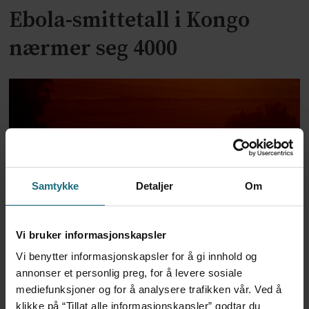
Ebola-smittetall i Kongo
nærmer seg 4000
Samtykke
Detaljer
Om
Tusenvis har dødd av varme i
Vi bruker informasjonskapsler
Europa – MDG etterlyser
Vi benytter informasjonskapsler for å gi innhold og
annonser et personlig preg, for å levere sosiale
norsk dødsstatistikk
mediefunksjoner og for å analysere trafikken vår. Ved å
klikke på “Tillat alle informasjonskapsler” godtar du