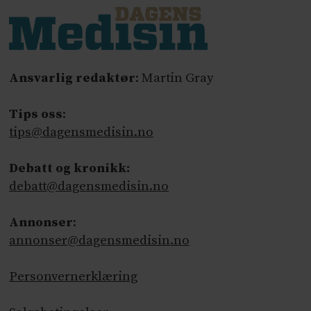
Ansvarlig redaktør
: Martin Gray
Tips oss
:
tips@dagensmedisin.no
Debatt og kronikk:
debatt@dagensmedisin.no
Annonser
:
annonser@dagensmedisin.no
Personvernerklæring