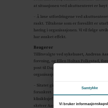
at situasjonen ved akuttsenteret er høyt 
– Å løse utfordringene ved akuttsenteret 
raskt. Tiltakene som er foreslått er uta
høring i organisasjonen. Vi vil følge utvik
har ønsket effekt.
Reagerer
Tillitsvalgte ved sykehuset, Andreas Aas
forening, og Ellen Holtan Folkestad, fore
post til Dagens Medisin at det ikke medfø
organisasjonen.
– Sitatet gir inntrykk av at tiltakende h
Samtykke
forankret. Klinikkledelsen forslag til ti
klinikksjef i den anledning åpnet for ti
Vi bruker informasjonskapsl
skriver Aass-Engstrøm og Folkestad.