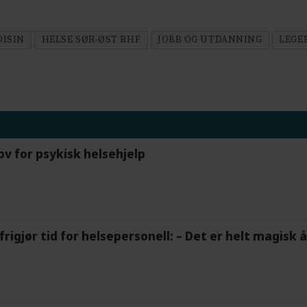
ISIN
HELSE SØR-ØST RHF
JOBB OG UTDANNING
LEGE
ov for psykisk helsehjelp
frigjør tid for helsepersonell: – Det er helt magisk