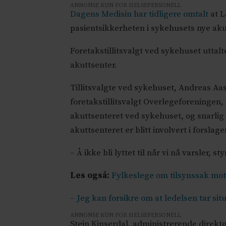
ANNONSE KUN FOR HELSEPERSONELL
Dagens Medisin har tidligere omtalt
at L
pasientsikkerheten i sykehusets nye aku
Foretakstillitsvalgt ved sykehuset uttalt
akuttsenter.
Tillitsvalgte ved sykehuset, Andreas Aas
foretakstillitsvalgt Overlegeforeningen,
akuttsenteret ved sykehuset, og snarlig 
akuttsenteret er blitt involvert i forslagen
– Å ikke bli lyttet til når vi nå varsler, st
Les også:
Fylkeslege om tilsynssak mot
– Jeg kan forsikre om at ledelsen tar sit
ANNONSE KUN FOR HELSEPERSONELL
Stein Kinserdal, administrerende direktø