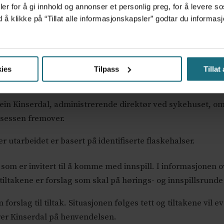
er for å gi innhold og annonser et personlig preg, for å levere s
d å klikke på “Tillat alle informasjonskapsler” godtar du inform
Stei
t Helse Sør-Øst. Tiltakspakken ble allerede fredag
Syke
 til de ansatte som om dette var tiltakene. Det er også
senteret ikke har vært involvert i prosessen.
ies
Tilpass
Tillat
tein Kinserdal, administrerende direktør ved sykehuset, o
rosessen fremover.
 er utarbeidet er basert på identifiserte flaskehalser.
re, som er invitert til å komme med innspill. I informasjonen
t tiltakene er forslag som skal på hørings- og innspillsrunde
forslag til tiltak. Situasjonen følges tett og tiltakene vil 
varer Kinserdal på henvendelsen.