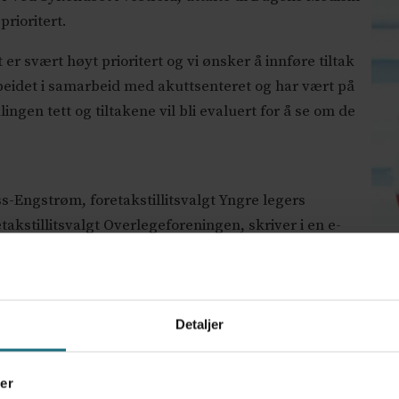
prioritert.
er svært høyt prioritert og vi ønsker å innføre tiltak
rbeidet i samarbeid med akuttsenteret og har vært på
lingen tett og tiltakene vil bli evaluert for å se om de
s-Engstrøm, foretakstillitsvalgt Yngre legers
takstillitsvalgt Overlegeforeningen, skriver i en e-
rer riktighet at tiltakene har vært på høring i
ar vært på høring, og at det som presenteres er bredt
Detaljer
ltakspakke ble sendt ut torsdag sist uke, hvor
lbakemeldinger fra blant annet Legeforeningen,
er