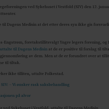
egeforeningen ved Sykehuset i Vestfold (SIV) den 12. jan
ttsenter.
e til Dagens Medisin at det etter deres syn ikke gis forsvar
s-Engstrøm, foretakstillitsvalgt Yngre legers forening, og 
uttalte til Dagens Medisin
at de er positive til forslag til ti
gjennomføring av dem. Men at de er forundret over at tillit
e til tiltak.
yrker ikke tilliten, uttalte Folkestad.
 SIV: – Vi ønsker rask saksbehandling
uasjonen på alvor
r ved Sykehuset i Vestfold, uttalte til Dagens Medisin