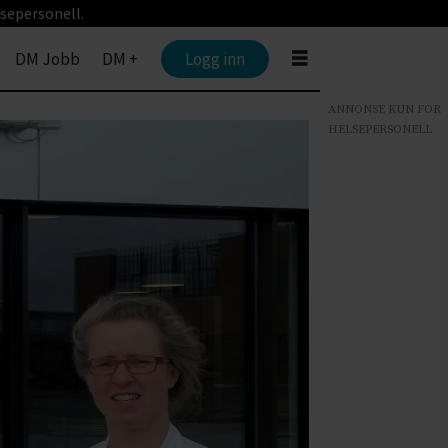
sepersonell.
DM Jobb
DM +
Logg inn
ANNONSE KUN FOR
HELSEPERSONELL