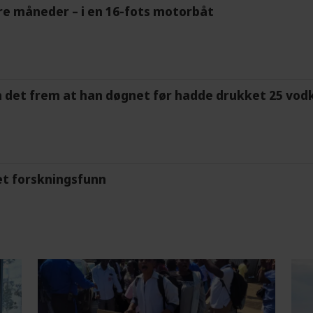
tre måneder – i en 16-fots motorbåt
m det frem at han døgnet før hadde drukket 25 vodk
et forskningsfunn