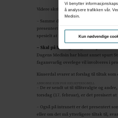
Vi benytter informasjonskapsl
Videre skriver dem:
å analysere trafikken vår. Ve
Medisin.
– Samme dag ble tiltakene også oversend
presentert på intranett og distribuert ut
spesielt at fagansvarlig overlege i akutt
Kun nødvendige cook
– Skal på høring i organisasjonen
Dagens Medisin har blant annet spurt S
fagansvarlig overlege vil involveres i p
Kinserdal svarer at forslag til tiltak som
ANNONSE KUN FOR HELSEPERSONELL
– De er sendt ut til tillitsvalgte og and
torsdag (17. februar), er det presisert a
– Også på intranett er det presentert som 
eller om det må ytterligere tiltak til, s