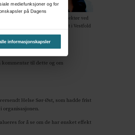
osiale mediefunksjoner og for
asjonskapsler på Dagens
n Kinserdal, administrerende direktør ved
huset i Vestfold. Foto: Sykehuset i Vestfold
 alle informasjonskapsler
m kommentar til dette og om
 oversendt Helse Sør-Øst, som hadde frist
 i organisasjonen.
evalueres for å se om de har ønsket effekt