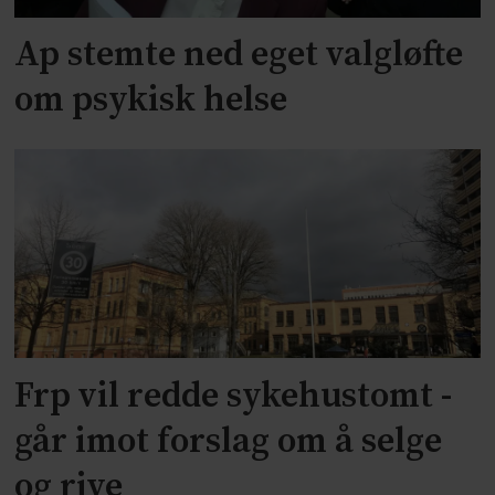
Ap stemte ned eget valgløfte
om psykisk helse
Frp vil redde sykehustomt -
går imot forslag om å selge
og rive