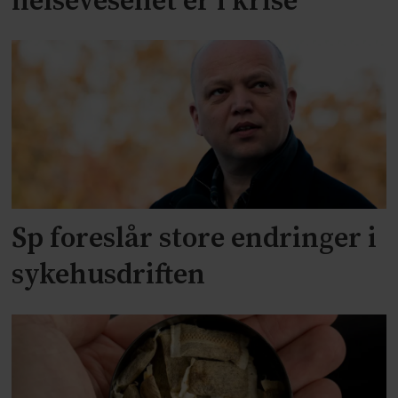
helsevesenet er i krise
Sp foreslår store endringer i
sykehusdriften