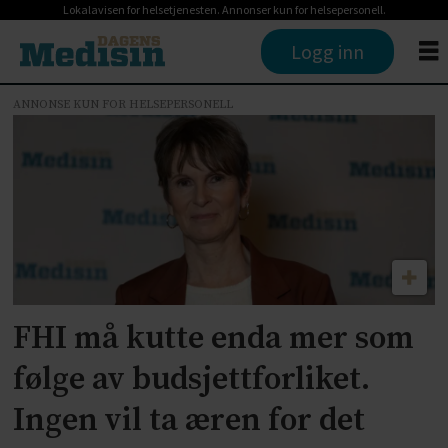
Lokalavisen for helsetjenesten. Annonser kun for helsepersonell.
Logg inn
ANNONSE KUN FOR HELSEPERSONELL
Tag:
senterpartiet
sp
FHI må kutte enda mer som
følge av budsjettforliket.
Ingen vil ta æren for det