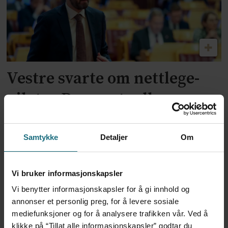
Vestre svarte om nettlege-
pilot: – De eventuelle
negative konsekvensene
overdrives sterkt
Samtykke
Detaljer
Om
ANNONSE KUN FOR HELSEPERSONELL
Vi bruker informasjonskapsler
Vi benytter informasjonskapsler for å gi innhold og
annonser et personlig preg, for å levere sosiale
mediefunksjoner og for å analysere trafikken vår. Ved å
klikke på “Tillat alle informasjonskapsler” godtar du