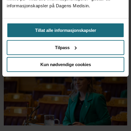
informasjonskapsler på Dagens Medisin.
Sp om regjeringens nettlege-
Tillat alle informasjonskapsler
pilot: – Vestre er på ville
Tilpass
veier
Kun nødvendige cookies