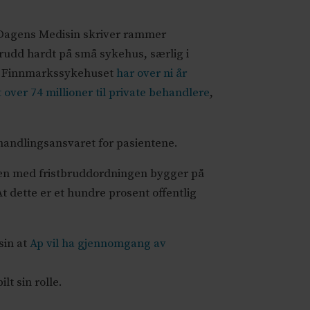
Dagens Medisin skriver rammer
brudd hardt på små sykehus, særlig i
: Finnmarkssykehuset
har over ni år
t over 74 millioner til private behandlere
,
handlingsansvaret for pasientene.
en med fristbruddordningen bygger på
 At dette er et hundre prosent offentlig
sin at
Ap vil ha gjennomgang av
t sin rolle.