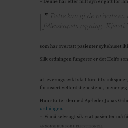
– Denne har etter mitt syn er gått for la
Dette kan gi de private en 
fellesskapets regning. Kjersti
som har overtatt pasienter sykehuset ik
Slik ordningen fungerer er det Helfo so
at leveringssvikt skal føre til sanksjoner
finansiert velferdstjenestene, mener jeg 
Hun støtter dermed Ap-leder Jonas Gahrs
ordningen
.
– Vi må selvsagt sikre at pasienter må f
ANNONSE KUN FOR HELSEPERSONELL