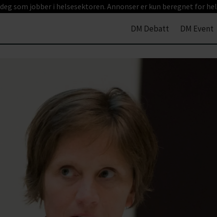
 deg som jobber i helsesektoren. Annonser er kun beregnet for hel
DM Debatt
DM Event