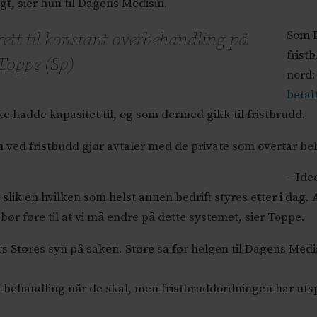
ngt, sier hun til Dagens Medisin.
Som 
rett til konstant overbehandling på
frist
 Toppe (Sp)
nord
betal
ke hadde kapasitet til, og som dermed gikk til fristbrudd.
m ved fristbudd gjør avtaler med de private som overtar be
– Ide
, slik en hvilken som helst annen bedrift styres etter i dag.
bør føre til at vi må endre på dette systemet, sier Toppe.
 Støres syn på saken. Støre sa før helgen til Dagens Medi
å behandling når de skal, men fristbruddordningen har utspil