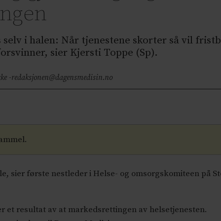
ingen
 selv i halen: Når tjenestene skorter så vil fris
orsvinner, sier Kjersti Toppe (Sp).
ke -
redaksjonen@dagensmedisin.no
gammel.
le, sier første nestleder i Helse- og omsorgskomiteen på Sto
r et resultat av at markedsrettingen av helsetjenesten.