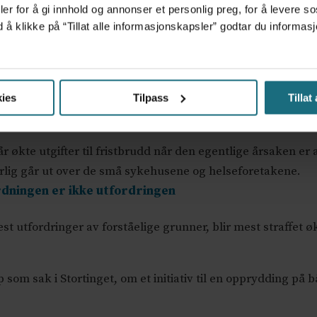
er for å gi innhold og annonser et personlig preg, for å levere s
d å klikke på “Tillat alle informasjonskapsler” godtar du inform
dnet systemfeil i helsevesenet, og at det er innført «flere 
er og mulighet for god og verdig behandling følges opp». Hel
og verdibaserte ledelsen gjerne forsvinner i lover, regler og
ies
Tilpass
Tillat
 en fullstendig gjennomgang ikke bare av fristbruddo
Dagens Medisin.
år økte utgifter til fristbrudd når den egentlige årsaken er a
lig går ut over de små sykehusene og helseforetakene.
rdningen er ikke utfordringen
t utfordringer av forståelige grunner, blir mest straffet øk
 som sak i Stortinget, om et initiativ til en opprydding på 