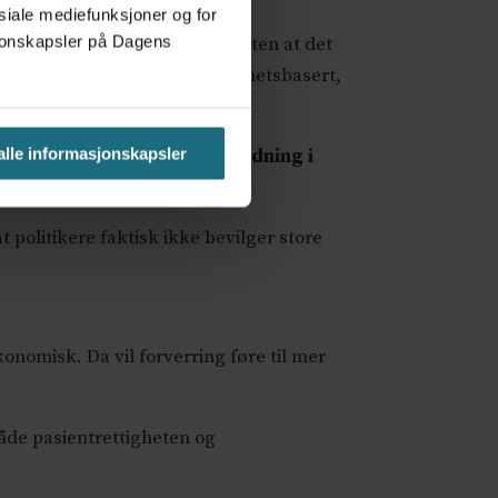
osiale mediefunksjoner og for
asjonskapsler på Dagens
og flere pasientrettigheter, uten at det
sevesenet vårt er blitt rettighetsbasert,
 krav.
 alle informasjonskapsler
rdningen men også en opprydning i
t politikere faktisk ikke bevilger store
onomisk. Da vil forverring føre til mer
både pasientrettigheten og