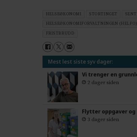
HELSEØKONOMI
STORTINGET
SENT
HELSEØKONOMIFORVALTNINGEN (HELFO
FRISTBRUDD
Mest lest siste syv dager:
Vi trenger en grunnl
2 dager siden
Flytter oppgaver og 
3 dager siden