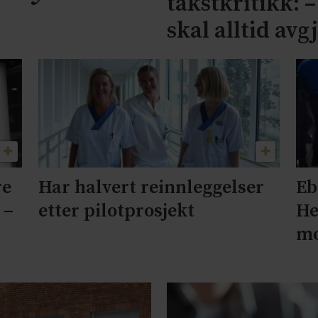
takstkritikk: 
skal alltid avg
re
Har halvert reinnleggelser
Eb
 –
etter pilotprosjekt
He
mo