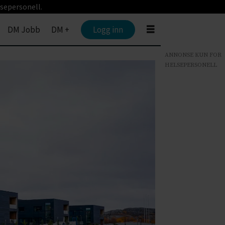
sepersonell.
DM Jobb
DM +
Logg inn
ANNONSE KUN FOR
HELSEPERSONELL