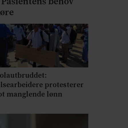
– Pasientens behov
jøre
olautbruddet:
lsearbeidere protesterer
t manglende lønn