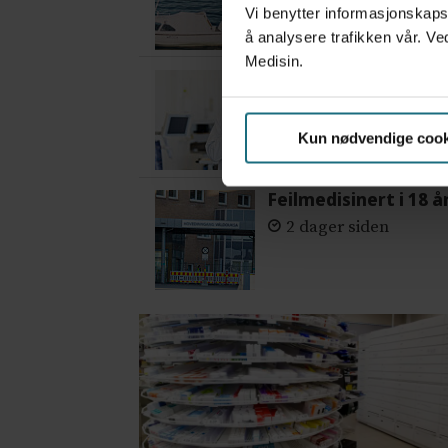
Vi benytter informasjonskapsl
å analysere trafikken vår. Ve
Medisin.
– Etter en stund ko
4 dager siden
Kun nødvendige cook
Feilmedisinert i 18 å
2 dager siden