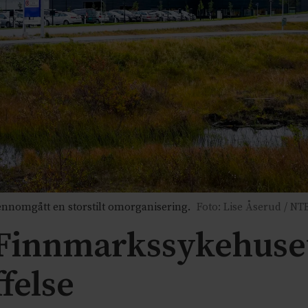
ennomgått en storstilt omorganisering.
Foto: Lise Åserud / NT
 Finnmarkssykehuset
felse