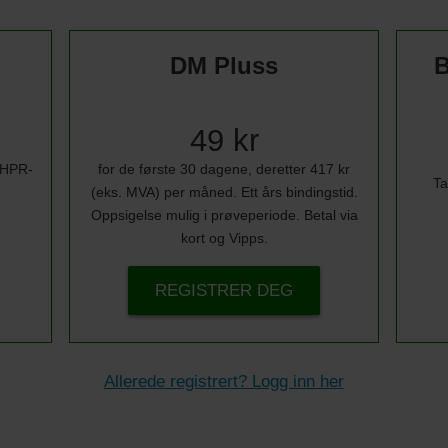
DM Pluss
B
49 kr
i HPR-
for de første 30 dagene, deretter 417 kr
Ta
(eks. MVA) per måned. Ett års bindingstid.
Oppsigelse mulig i prøveperiode. Betal via
kort og Vipps.
REGISTRER DEG
Allerede registrert? Logg inn her