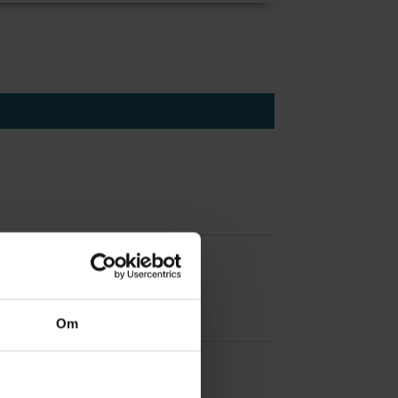
 å være forvakt nå
Om