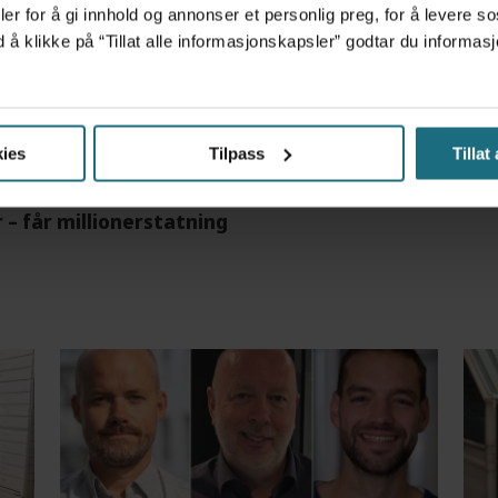
er for å gi innhold og annonser et personlig preg, for å levere s
d å klikke på “Tillat alle informasjonskapsler” godtar du inform
m det frem at han døgnet før hadde drukket 25 vodk
ies
Tilpass
Tillat
r – får millionerstatning