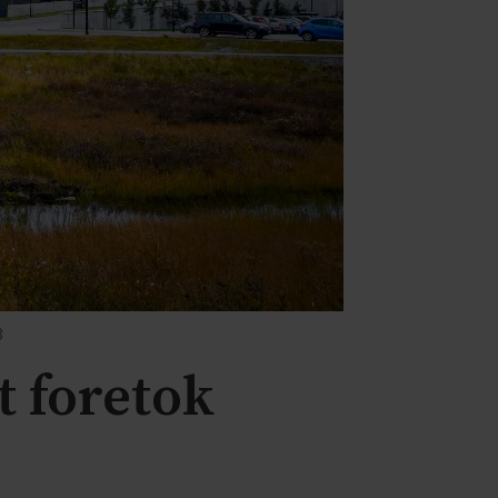
B
 foretok