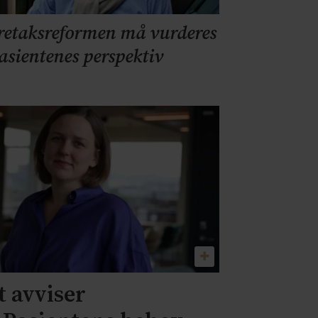
retaksreformen må vurderes
pasientenes perspektiv
 avviser