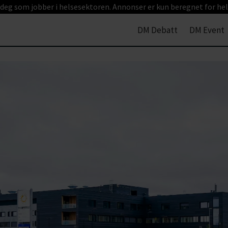
 deg som jobber i helsesektoren. Annonser er kun beregnet for hel
DM Debatt
DM Event