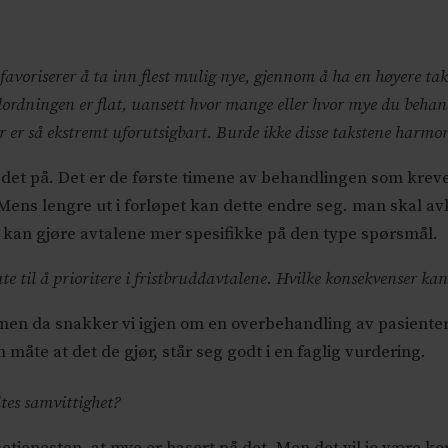
favoriserer å ta inn flest mulig nye, gjennom å ha en høyere taks
dordningen er flat, uansett hvor mange eller hvor mye du behan
er er så ekstremt uforutsigbart. Burde ikke disse takstene harmo
 det på. Det er de første timene av behandlingen som krev
 Mens lengre ut i forløpet kan dette endre seg. man skal a
 kan gjøre avtalene mer spesifikke på den type spørsmål.
ate til å prioritere i fristbruddavtalene. Hvilke konsekvenser ka
men da snakker vi igjen om en overbehandling av pasienter. 
måte at det de gjør, står seg godt i en faglig vurdering.
ltes samvittighet?