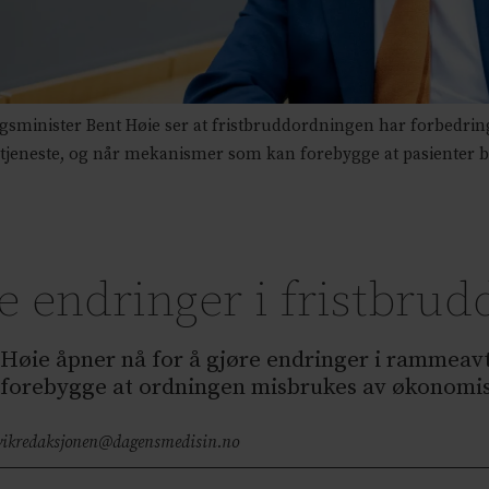
inister Bent Høie ser at fristbruddordningen har forbedring
etjeneste, og når mekanismer som kan forebygge at pasienter 
re endringer i fristbru
Høie åpner nå for å gjøre endringer i rammeav
 forebygge at ordningen misbrukes av økonomi
vik
redaksjonen@dagensmedisin.no