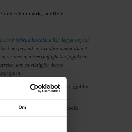
entene i Finnmark, sier Høie.
o sier fristbruddavtalene ikke legger opp til
beid
om pasienten, hvordan mener du det
nerer med den tverrfagligheten fagfolkene
streker som så viktig for denne
ntgruppen
?
offentlige helsetjenesten når det gjelder
Om
at man har et tilsvarende samarbeid