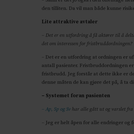
– Sånn er det jo også i den offentlige he
den tilliten. Da vil man både kunne risik
Lite attraktive avtaler
– Det er en utfordring å få aktører til å del
det om interessen for fristbruddordningen?
– Det er en utfordring at ordningen er u
antall pasienter. Fristbruddordningen er
fristbrudd. Jeg forstår at dette ikke er 
denne måten de kan gjøre det på, å ta d
– Systemet foran pasienten
– Ap, Sp og Sv
har alle gått ut og varslet f
– Jeg er helt åpen for alle endringer og