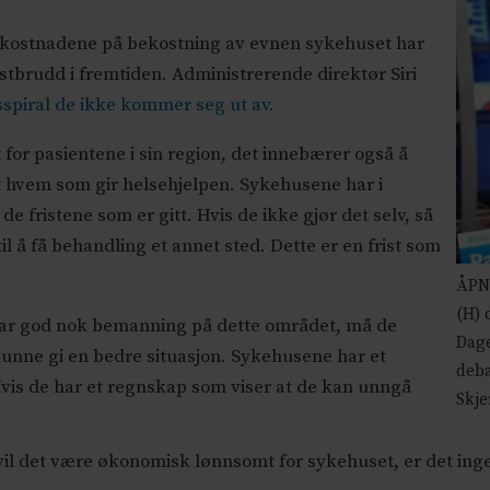
dkostnadene på bekostning av evnen sykehuset har
ristbrudd i fremtiden. Administrerende direktør Siri
spiral de ikke kommer seg ut av.
for pasientene i sin region, det innebærer også å
t hvem som gir helsehjelpen. Sykehusene har i
e fristene som er gitt. Hvis de ikke gjør det selv, så
 til å få behandling et annet sted. Dette er en frist som
ÅPN
(H) 
har god nok bemanning på dette området, må de
Dage
kunne gi en bedre situasjon. Sykehusene har et
deba
Hvis de har et regnskap som viser at de kan unngå
Skj
il det være økonomisk lønnsomt for sykehuset, er det ingen