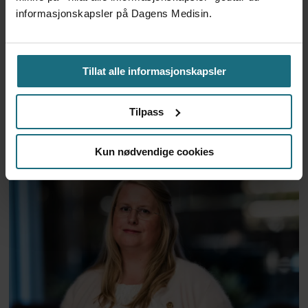
informasjonskapsler på Dagens Medisin.
Tillat alle informasjonskapsler
Nokut-evaluering anbefaler
Tilpass
nye opptakskrav for LIS1-
leger
Kun nødvendige cookies