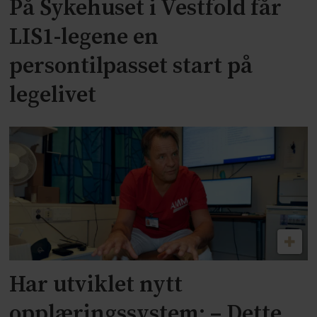
På Sykehuset i Vestfold får
LIS1-legene en
persontilpasset start på
legelivet
Har utviklet nytt
opplæringssystem: – Dette