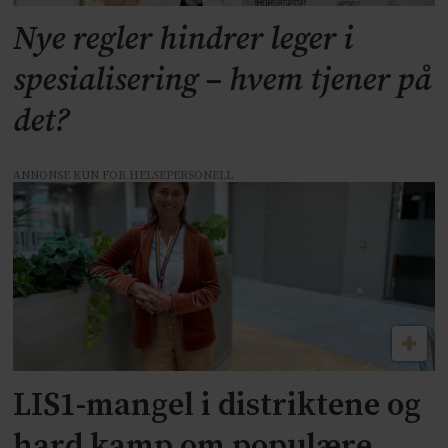
Nye regler hindrer leger i
spesialisering – hvem tjener på
det?
ANNONSE KUN FOR HELSEPERSONELL
LIS1-mangel i distriktene og
hard kamp om populære