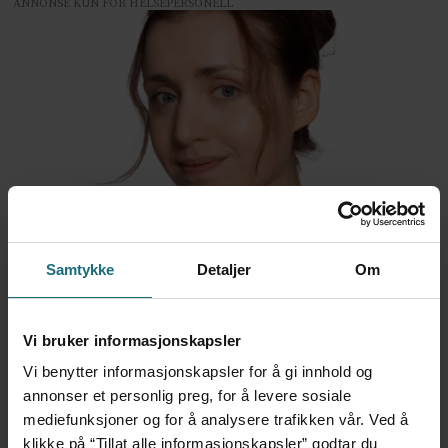
ANNONSE KUN FOR HELSEPERSONELL
Nokut-rapportens anbefalinger
er essensielle for
Samtykke
Detaljer
Om
morgendagens helsevesen
Vi bruker informasjonskapsler
Vi benytter informasjonskapsler for å gi innhold og
annonser et personlig preg, for å levere sosiale
mediefunksjoner og for å analysere trafikken vår. Ved å
klikke på “Tillat alle informasjonskapsler” godtar du