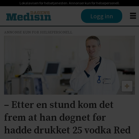
Lokalavisen for helsetjenesten. Annonser kun for helsepersonell.
Logg inn
ANNONSE KUN FOR HELSEPERSONELL
Tag:
lis1
– Etter en stund kom det
frem at han døgnet før
hadde drukket 25 vodka Red