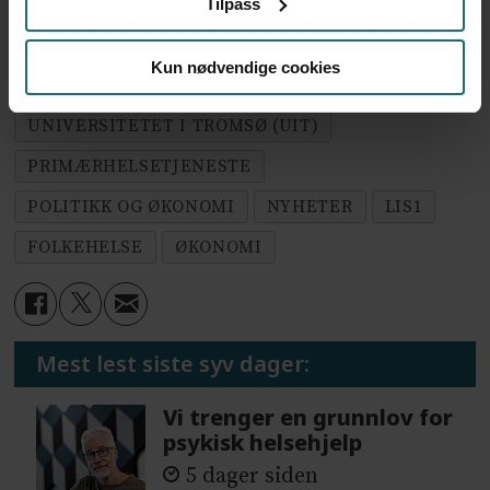
Tilpass
UTDANNING
Kun nødvendige cookies
UNIVERSITETSSYKEHUSET I NORD-NORGE
UNIVERSITETET I TROMSØ (UIT)
PRIMÆRHELSETJENESTE
POLITIKK OG ØKONOMI
NYHETER
LIS1
FOLKEHELSE
ØKONOMI
Mest lest siste syv dager:
Vi trenger en grunnlov for
psykisk helsehjelp
5 dager siden