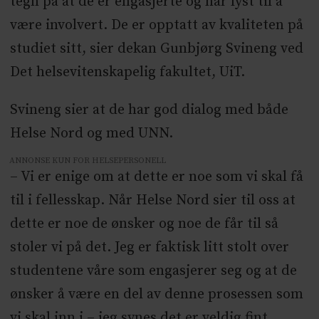
tegn på at de er engasjerte og har lyst til å
være involvert. De er opptatt av kvaliteten på
studiet sitt, sier dekan Gunbjørg Svineng ved
Det helsevitenskapelig fakultet, UiT.
Svineng sier at de har god dialog med både
Helse Nord og med UNN.
ANNONSE KUN FOR HELSEPERSONELL
– Vi er enige om at dette er noe som vi skal få
til i fellesskap. Når Helse Nord sier til oss at
dette er noe de ønsker og noe de får til så
stoler vi på det. Jeg er faktisk litt stolt over
studentene våre som engasjerer seg og at de
ønsker å være en del av denne prosessen som
vi skal inn i – jeg synes det er veldig fint.