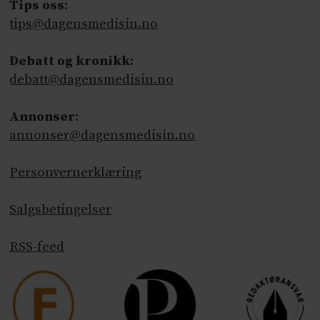
Tips oss
:
tips@dagensmedisin.no
Debatt og kronikk:
debatt@dagensmedisin.no
Annonser
:
annonser@dagensmedisin.no
Personvernerklæring
Salgsbetingelser
RSS-feed