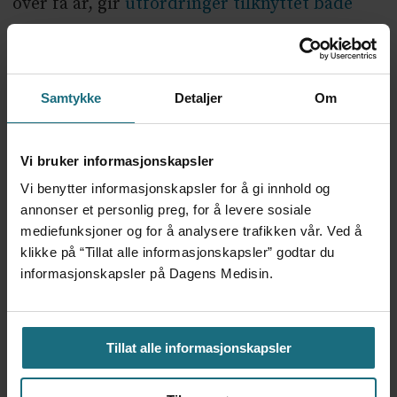
over få år, gir
utfordringer tilknyttet både
arealer og kliniske læringsarenaer.
ANNONSE KUN FOR HELSEPERSONELL
– Det virker ikke som om man har sett på alt
Samtykke
Detaljer
Om
som skal på plass for å gjennomføre en
medisinutdanning før disse studieplassene
Vi bruker informasjonskapsler
ble opprettet, sier Mikkelsen.
Vi benytter informasjonskapsler for å gi innhold og
annonser et personlig preg, for å levere sosiale
Hun viser til at pengene som bevilges kun
mediefunksjoner og for å analysere trafikken vår. Ved å
skal gå til universitetene, men at det også er
klikke på “Tillat alle informasjonskapsler” godtar du
informasjonskapsler på Dagens Medisin.
betydelige utgifter for sykehusene og
primærhelsetjenesten.
Tillat alle informasjonskapsler
– Det virker det ikke som de har tenkt på.