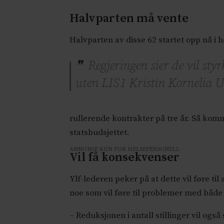
Halvparten må vente
Halvparten av disse 62 startet opp nå i h
Regjeringen sier de vil sty
uten LIS1 Kristin Kornelia U
rullerende kontrakter på tre år. Så komm
statsbudsjettet.
ANNONSE KUN FOR HELSEPERSONELL
Vil få konsekvenser
Ylf-lederen peker på at dette vil føre til
noe som vil føre til problemer med både
– Reduksjonen i antall stillinger vil og