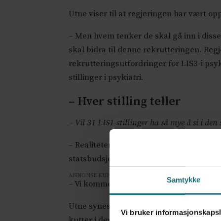
Utne viser til at regjeringen har vært op
– Men hvem tenker de skal gå inn i disse
skal bidra til denne rekrutteringen. Regj
rekrutteringsutfordringer for LIS3-i psyk
stillinger i psykiatri.
– Hver stilling teller
– Vil 31 LIS1-stillinger ha så mye å si i d
– Realiteten er at hver stilling teller. Be
statsbudsjettet som helhet. Dette virker
ANNONSE KUN FOR HELSEPERSONELL
Samtykke
– Vi kommer til å jobbe på alle mulig må
Utne synes også det er paradoksalt at
re
Vi bruker informasjonskapsl
kutter i deres muligheter til å spesialis