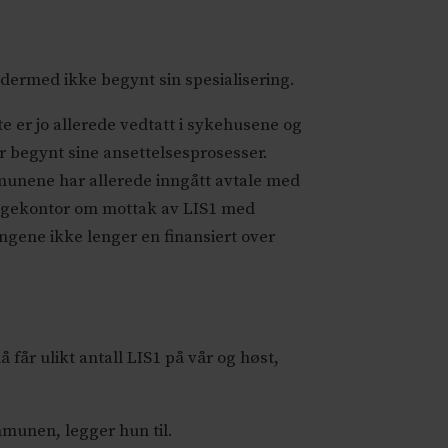
r dermed ikke begynt sin spesialisering.
te er jo allerede vedtatt i sykehusene og
r begynt sine ansettelsesprosesser.
nene har allerede inngått avtale med
egekontor om mottak av LIS1 med
ingene ikke lenger en finansiert over
å får ulikt antall LIS1 på vår og høst,
mmunen, legger hun til.