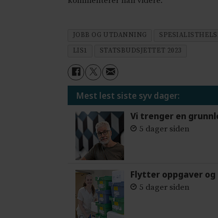
kommenterer han videre.
JOBB OG UTDANNING
SPESIALISTHELS
LIS1
STATSBUDSJETTET 2023
Mest lest siste syv dager:
Vi trenger en grunnl
5 dager siden
Flytter oppgaver og 
5 dager siden