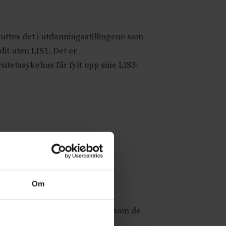
kuttes det i utdanningsstillingene som
dit uten LIS1. Det er
sitetssykehus får fylt opp sine LIS3-
illing, er ikke en stor utgift i
Om
r.
iversitetet i Tromsø,
samtidig som de