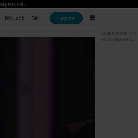
sepersonell.
DM Jobb
DM +
Logg inn
ANNONSE KUN FOR
HELSEPERSONELL