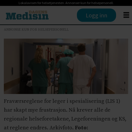
Lokalavisen for helsetjenesten. Annonser kun for helsepersonell.
Logg inn
ANNONSE KUN FOR HELSEPERSONELL
Fraværsreglene for leger i spesialisering (LIS 1)
har skapt mye frustrasjon. Nå krever alle de
regionale helseforetakene, Legeforeningen og KS,
at reglene endres. Arkivfoto.
Foto: