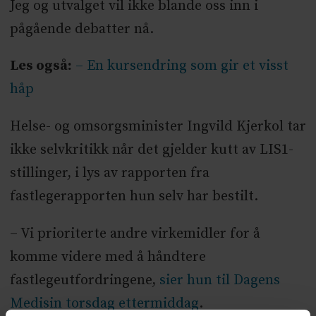
Jeg og utvalget vil ikke blande oss inn i
pågående debatter nå.
Les også:
– En kursendring som gir et visst
håp
Helse- og omsorgsminister Ingvild Kjerkol tar
ikke selvkritikk når det gjelder kutt av LIS1-
stillinger, i lys av rapporten fra
fastlegerapporten hun selv har bestilt.
– Vi prioriterte andre virkemidler for å
komme videre med å håndtere
fastlegeutfordringene,
sier hun til Dagens
Medisin torsdag ettermiddag
.