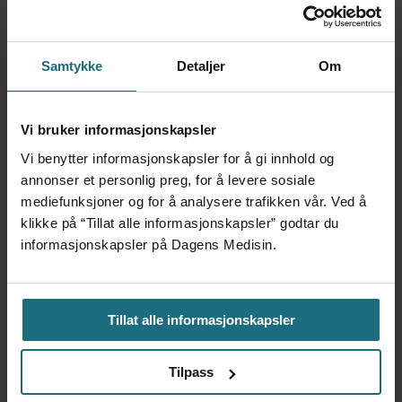
– Se de lange linjene
Samtykke
Detaljer
Om
I det fremtidige arbeidet sier Telle at utvalget
blant annet vil ta for seg risikojustert
Vi bruker informasjonskapsler
basistilskudd og knekkpunktet.
Vi benytter informasjonskapsler for å gi innhold og
annonser et personlig preg, for å levere sosiale
– Vi vil gå mer inn i det store
mediefunksjoner og for å analysere trafikken vår. Ved å
finansieringsbildet.
klikke på “Tillat alle informasjonskapsler” godtar du
informasjonskapsler på Dagens Medisin.
Telle mener det er viktig at utvalget får bruke
tid og se helheten.
Tillat alle informasjonskapsler
– Avveiingen har vært og er om vi skal levere
fort og smalt, eller levere i april og forsøke å
Tilpass