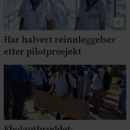
Har halvert reinnleggelser
etter pilotprosjekt
Ebolautbruddet: