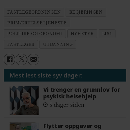
FASTLEGEORDNINGEN
REGJERINGEN
PRIMÆRHELSETJENESTE
POLITIKK OG ØKONOMI
NYHETER
LIS1
FASTLEGER
UTDANNING
Mest lest siste syv dager:
Vi trenger en grunnlov for
psykisk helsehjelp
5 dager siden
Flytter oppgaver og