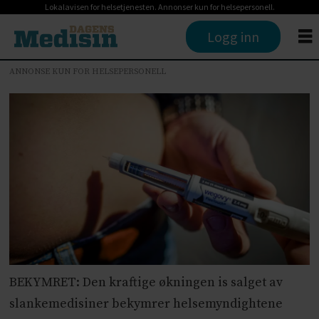
Lokalavisen for helsetjenesten. Annonser kun for helsepersonell.
Logg inn
ANNONSE KUN FOR HELSEPERSONELL
BEKYMRET: Den kraftige økningen is salget av
slankemedisiner bekymrer helsemyndightene