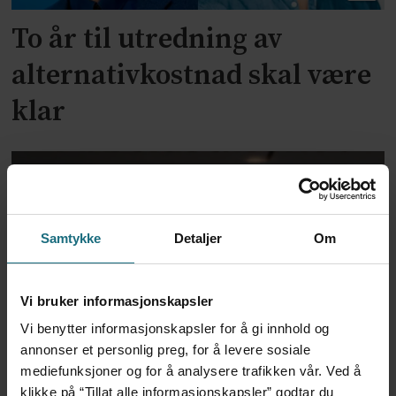
To år til utredning av
alternativkostnad skal være
klar
Samtykke
Detaljer
Om
Vi bruker informasjonskapsler
Vi benytter informasjonskapsler for å gi innhold og
Voldshendelser på jobb:
annonser et personlig preg, for å levere sosiale
mediefunksjoner og for å analysere trafikken vår. Ved å
Helse- og sosialtjenestene
klikke på “Tillat alle informasjonskapsler” godtar du