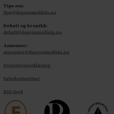
Tips oss
:
tips@dagensmedisin.no
Debatt og kronikk:
debatt@dagensmedisin.no
Annonser
:
annonser@dagensmedisin.no
Personvernerklæring
Salgsbetingelser
RSS-feed