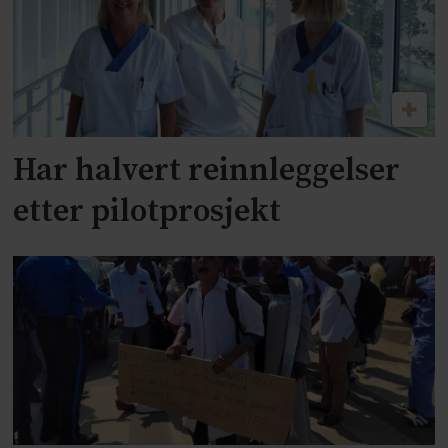
Har halvert reinnleggelser
etter pilotprosjekt