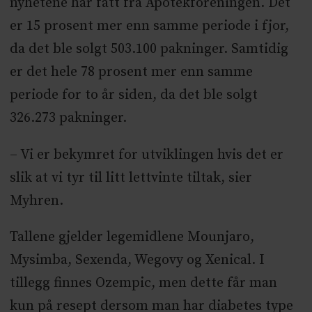
nyhetene har fått fra Apotekforeningen. Det
er 15 prosent mer enn samme periode i fjor,
da det ble solgt 503.100 pakninger. Samtidig
er det hele 78 prosent mer enn samme
periode for to år siden, da det ble solgt
326.273 pakninger.
– Vi er bekymret for utviklingen hvis det er
slik at vi tyr til litt lettvinte tiltak, sier
Myhren.
Tallene gjelder legemidlene Mounjaro,
Mysimba, Sexenda, Wegovy og Xenical. I
tillegg finnes Ozempic, men dette får man
kun på resept dersom man har diabetes type