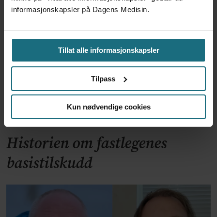
rammes oftest
informasjonskapsler på Dagens Medisin.
Tillat alle informasjonskapsler
Tilpass
Kun nødvendige cookies
Historien om fastlegenes
basistilskudd