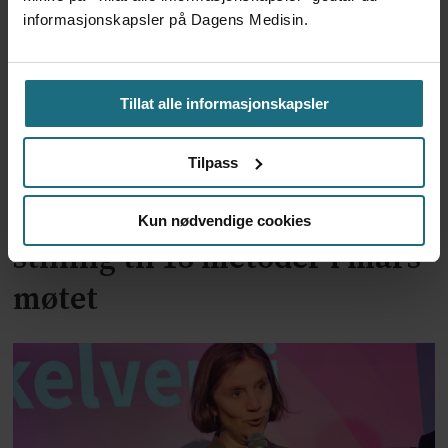
informasjonskapsler på Dagens Medisin.
Tillat alle informasjonskapsler
Tilpass
Beslutningsforum skal ta
Kun nødvendige cookies
stilling til 18 metoder i mars-
møtet