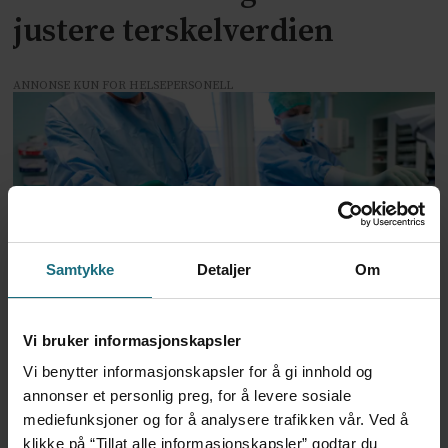
justere terskelverdien
ANNONSE KUN FOR HELSEPERSONELL
Samtykke
Detaljer
Om
Spørreundersøkelse:
Vi bruker informasjonskapsler
Nordmenn vil ha hardere
Vi benytter informasjonskapsler for å gi innhold og
prioritering i helsetjenesten
annonser et personlig preg, for å levere sosiale
mediefunksjoner og for å analysere trafikken vår. Ved å
klikke på “Tillat alle informasjonskapsler” godtar du