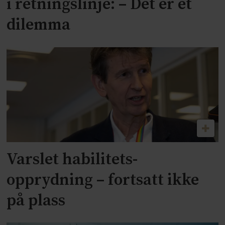
i retningslinje: – Det er et
dilemma
Varslet habilitets-
opprydning – fortsatt ikke
på plass