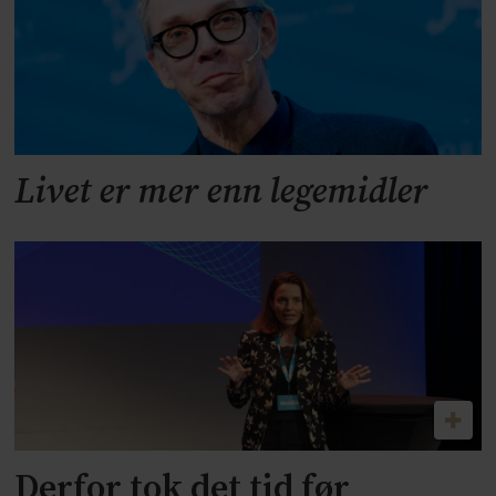
Livet er mer enn legemidler
Derfor tok det tid før