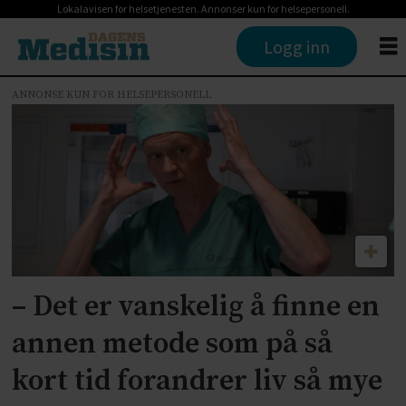
Lokalavisen for helsetjenesten. Annonser kun for helsepersonell.
Logg inn
ANNONSE KUN FOR HELSEPERSONELL
Tag:
nye
metoder
– Det er vanskelig å finne en
annen metode som på så
kort tid forandrer liv så mye