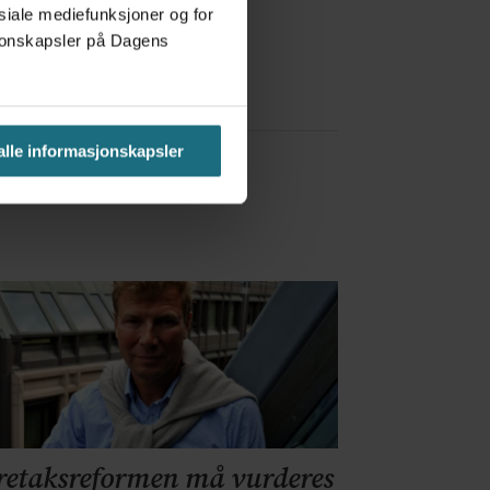
osiale mediefunksjoner og for
a Red Bull
asjonskapsler på Dagens
 alle informasjonskapsler
retaksreformen må vurderes