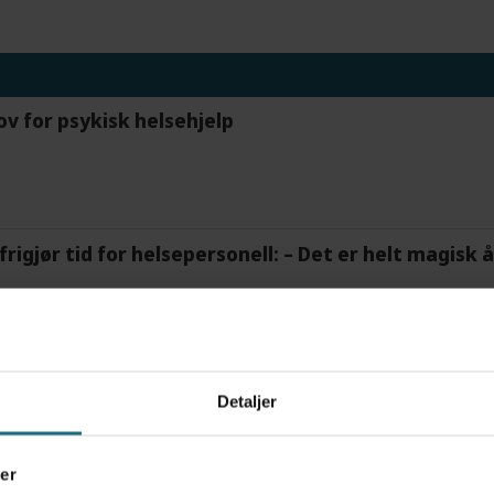
ov for psykisk helsehjelp
frigjør tid for helsepersonell: – Det er helt magisk
tre måneder – i en 16-fots motorbåt
Detaljer
er