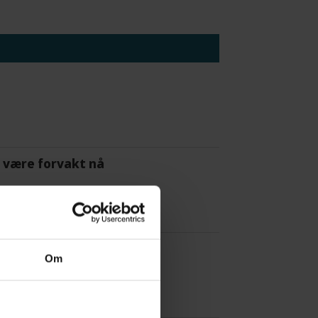
 å være forvakt nå
Om