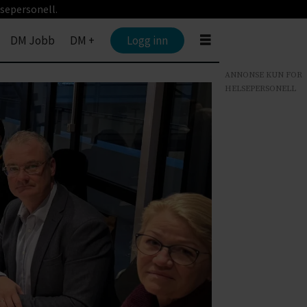
sepersonell.
DM Jobb
DM +
Logg inn
ANNONSE KUN FOR
HELSEPERSONELL