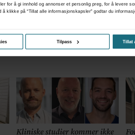
er for å gi innhold og annonser et personlig preg, for å levere s
m det frem at han døgnet før hadde drukket 25 vodk
d å klikke på “Tillat alle informasjonskapsler” godtar du inform
ies
Tilpass
Tillat
et forskningsfunn
Kliniske studier kommer ikke
Fo