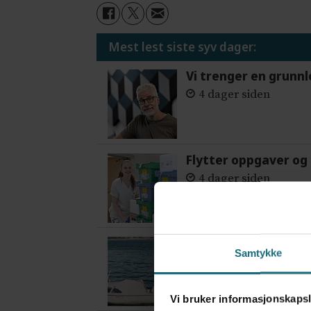
Mest lest siste syv dager:
Vi trenger en grunnl
4 dager siden
Flytter oppgaver og 
4 dager siden
Var alene på vakt i 
Samtykke
2 dager siden
Vi bruker informasjonskapsl