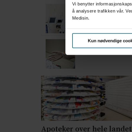
Vi benytter informasjonskapsl
– Etter en stund ko
å analysere trafikken vår. Ve
3 dager siden
Medisin.
Kun nødvendige cook
Mistanken var ikke 
7 dager siden
Apoteker over hele landet