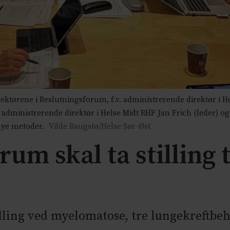
ktørene i Beslutningsforum, f.v. administrerende direktør i H
, administrerende direktør i Helse Midt RHF Jan Frich (leder) o
 nye metoder.
Vilde Baugstø/Helse Sør-Øst
um skal ta stilling 
dling ved myelomatose, tre lungekreftbe