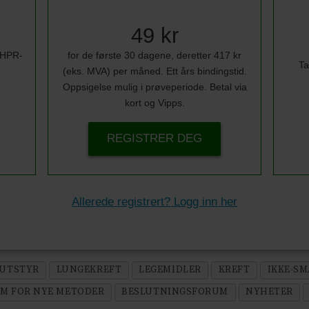
49 kr
i HPR-
for de første 30 dagene, deretter 417 kr
Ta
(eks. MVA) per måned. Ett års bindingstid.
Oppsigelse mulig i prøveperiode. Betal via
kort og Vipps.
REGISTRER DEG
Allerede registrert? Logg inn her
 UTSTYR
LUNGEKREFT
LEGEMIDLER
KREFT
IKKE-S
M FOR NYE METODER
BESLUTNINGSFORUM
NYHETER