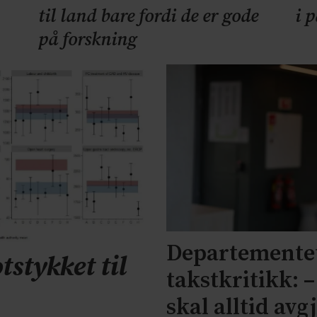
til land bare fordi de er gode
i 
på forskning
Departementet
tstykket til
takstkritikk: 
skal alltid avg