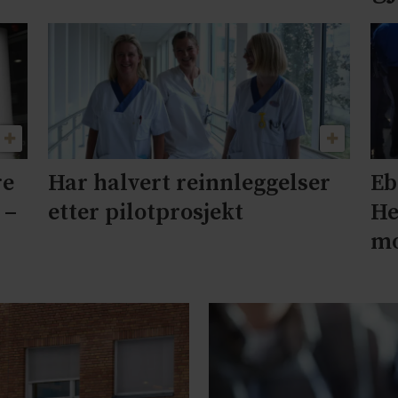
re
Har halvert reinnleggelser
Eb
 –
etter pilotprosjekt
He
mo