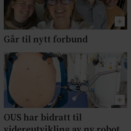
Går til nytt forbund
OUS har bidratt til
videreutvikling av ny robot