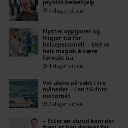
psykisk helsehjelp
3 dager siden
Flytter oppgaver og
frigjør tid for
helsepersonell: – Det er
helt magisk å være
forvakt nå
4 dager siden
Var alene på vakt i tre
måneder – i en 16-fots
motorbåt
2 dager siden
– Etter en stund kom det
frem at han døgnet før