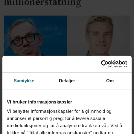
millionerstatning
To år til utredning av
Samtykke
Detaljer
Om
alternativkostnad skal være
Vi bruker informasjonskapsler
klar
Vi benytter informasjonskapsler for å gi innhold og
annonser et personlig preg, for å levere sosiale
mediefunksjoner og for å analysere trafikken vår. Ved å
klikke på “Tillat alle informasjonskapsler” godtar du