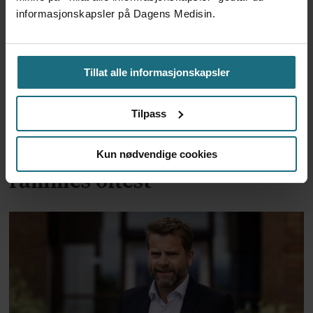
informasjonskapsler på Dagens Medisin.
Tillat alle informasjonskapsler
Tilpass
Voldshendelser på jobb:
Helse- og sosialtjenestene
Kun nødvendige cookies
rammes oftest