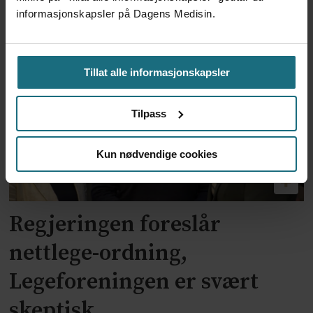
Dette er regjeringens 13
informasjonskapsler på Dagens Medisin.
grep for fastlegeordningen
Tillat alle informasjonskapsler
Tilpass
Kun nødvendige cookies
Regjeringen foreslår
nettlege-ordning,
Legeforeningen er svært
skeptisk