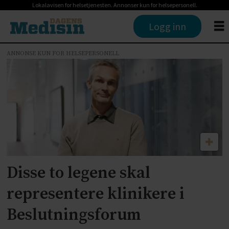
Lokalavisen for helsetjenesten. Annonser kun for helsepersonell.
Logg inn
ANNONSE KUN FOR HELSEPERSONELL
Tag:
norsk
forening
for
allmennmedisin
Disse to legene skal
nfa
representere klinikere i
Beslutningsforum