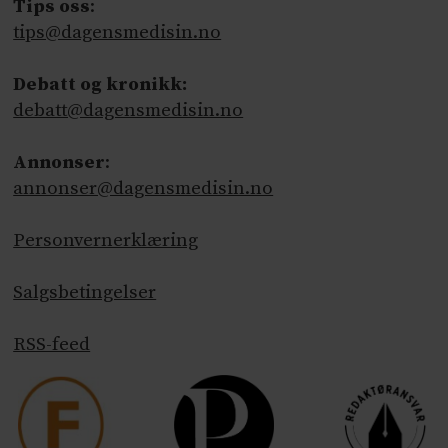
Tips oss
:
tips@dagensmedisin.no
Debatt og kronikk:
debatt@dagensmedisin.no
Annonser
:
annonser@dagensmedisin.no
Personvernerklæring
Salgsbetingelser
RSS-feed