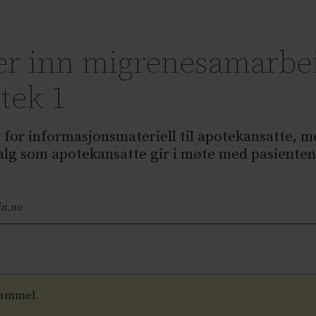
ger inn migrenesamarb
tek 1
for informasjonsmateriell til apotekansatte, men
valg som apotekansatte gir i møte med pasienten
in.no
gammel.