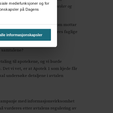
osiale mediefunksjoner og for
eller bruk av legemidler til mennesker og
asjonskapsler på Dagens
. NFA mener at farmasøytene som mottar
og vi stiller spørsmål ved deres faglige
 alle informasjonskapsler
 skriver NFA i klagebrevet.
e samtalene?
taling til apotekene, og vi burde
Det vi vet, er at Apotek 1 som kjede får
kal undersøke detaljene i avtalen
en kampanje med informasjonsvirksomhet
å vurderes etter avtalens regulering av