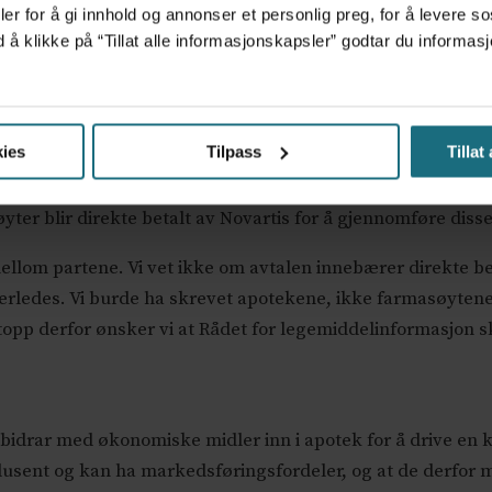
er for å gi innhold og annonser et personlig preg, for å levere s
tak som har til hensikt å fremme forskriving, utlevering, salg 
d å klikke på “Tillat alle informasjonskapsler” godtar du inform
1 og Novartis er brudd på formålsbeskrivelsen i avtalen
ler med pasienter om migrenelegemidler ikke er uavhengige 
ies
Tilpass
Tillat
r at det er Novartis som har gitt farmasøytene opplæringen»,
ter blir direkte betalt av Novartis for å gjennomføre diss
 mellom partene. Vi vet ikke om avtalen innebærer direkte be
rledes. Vi burde ha skrevet apotekene, ikke farmasøytene. 
topp derfor ønsker vi at Rådet for legemiddelinformasjon s
s bidrar med økonomiske midler inn i apotek for å drive 
dusent og kan ha markedsføringsfordeler, og at de derfor m