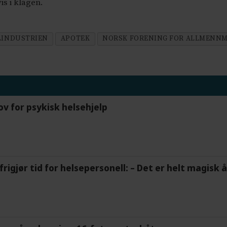
is i klagen.
LINDUSTRIEN
APOTEK
NORSK FORENING FOR ALLMENNME
ov for psykisk helsehjelp
frigjør tid for helsepersonell: – Det er helt magisk