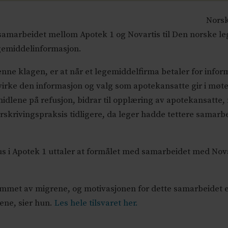
Norsk
marbeidet mellom Apotek 1 og Novartis til Den norske lege
gemiddelinformasjon.
enne klagen, er at når et legemiddelfirma betaler for infor
 påvirke den informasjon og valg som apotekansatte gir i mø
midlene på refusjon, bidrar til opplæring av apotekansatt
skrivingspraksis tidligere, da leger hadde tettere samarb
Ous i Apotek 1 uttaler at formålet med samarbeidet med No
mmet av migrene, og motivasjonen for dette samarbeidet er 
ene, sier hun.
Les hele tilsvaret her.