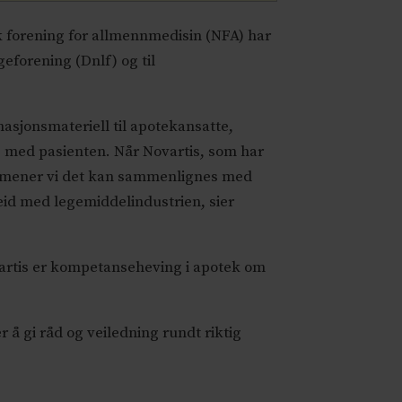
 forening for allmennmedisin (NFA) har
forening (Dnlf) og til
masjonsmateriell til apotekansatte,
te med pasienten. Når Novartis, som har
e, mener vi det kan sammenlignes med
eid med legemiddelindustrien, sier
vartis er kompetanseheving i apotek om
å gi råd og veiledning rundt riktig