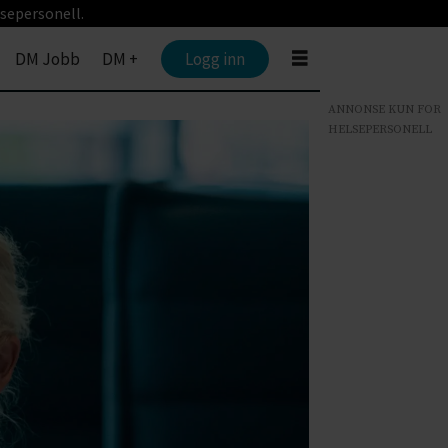
sepersonell.
DM Jobb
DM +
Logg inn
ANNONSE KUN FOR
HELSEPERSONELL