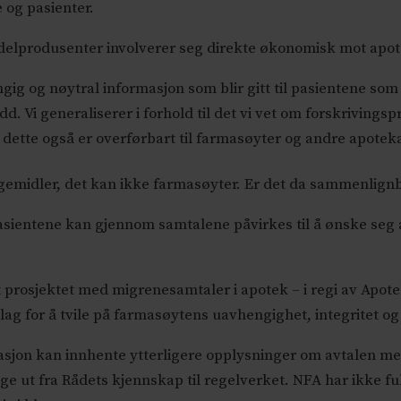
og pasienter.
ddelprodusenter involverer seg direkte økonomisk mot apo
ngig og nøytral informasjon som blir gitt til pasientene so
edd. Vi generaliserer i forhold til det vi vet om forskrivin
 dette også er overførbart til farmasøyter og andre apotek
legemidler, det kan ikke farmasøyter. Er det da sammenlign
asientene kan gjennom samtalene påvirkes til å ønske seg
 prosjektet med migrenesamtaler i apotek – i regi av Apote
ag for å tvile på farmasøytens uavhengighet, integritet og 
sjon kan innhente ytterligere opplysninger om avtalen me
 ut fra Rådets kjennskap til regelverket. NFA har ikke ful