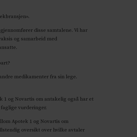
tekbransjen».
m gjennomfører disse samtalene. Vi har
gspraksis og samarbeid med
ansatte.
bart?
 andre medikamenter fra sin lege.
k 1 og Novartis om antakelig også har et
faglige vurderinger.
llom Apotek 1 og Novartis om
lstendig oversikt over hvilke avtaler