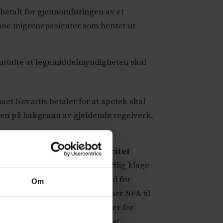
 betalt for gjennomføringen av et
nne migrenepasienter som hentet ut
uttalte at legemiddelmyndigheten skal
et Novartis betaler for at apotek skal
ten på bakgrunn av gjeldende regelverk,
er spørsmål om faglig integritet
 dag sendte NFA inn en skriftlig klage
marbeidet til Dnlf og LMIs Råd for
Om
iddelinformasjon. I klagen viser NFA til
iddelindustriens bransjeregler for
oppsøkende informasjonsvirksomhet,