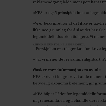
reklameadgang både mot apotekansatte 
«NFA er også prinsipielt imot at legemi
–Vi er bekymret for at det ikke er uavhe
ikke noe grunnlag for å si at det har skj
legemiddelindustrien tidligere. Vi mener
ANNONSE KUN FOR HELSEPERSONELL
– Forskjellen er at leger kan forskrive 
– Ja, vi mener det er sammenlignbart. P
Ønsker mer informasjon om avtale
NFA skriver i klagebrevet at de mener at
betydelig økonomisk element, gir grunnl
«NFA håper Rådet for legemiddelinforma
migrenesamtaler, og behandle deres klage