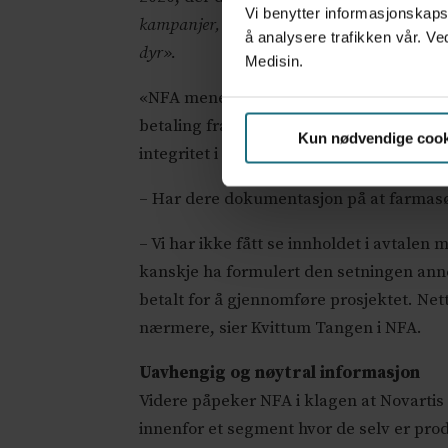
Vi benytter informasjonskapsl
kampanjer, holdningspåvirkning og andre til
å analysere trafikken vår. Ve
dyr».
Medisin.
«NFA mener samarbeidet mellom Apotek 
betaling fra Novartis for å utføre samta
Kun nødvendige cook
integritet i veiledning. Apotek 1 skrive
– Har dere dokumentasjon på at farmasøy
– Vi har ikke fått se innholdet i avtalen
kanskje ha formulert den setningen anne
betalt for å gjennomføre prosjektet. Net
nærmere, sier Kvittum Tangen i NFA.
Uavhengig og nøytral informasjon
Videre påpeker NFA i klagen at Novarti
innenfor et segment hvor de selv er pro