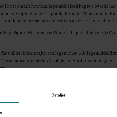
ler i høst omtalt hvordan legemiddelselskapet Novartis har
ler i utvalgte Apotek 1-apotek. Frem til 12. november ku
n samtale med farmasøyt om bruken av disse legemidlene.
verlege Sigurd Hortemo ved Statens Legemiddelverk (SLV) 
får uhildet informasjon om legemidler. Når legemiddelfirma
vi se nærmere på det. Vi vil derfor vurdere denne tjenes
er.
Still
kke er uavhengig og nøytral
Samme
l pasientene som gjennomfører disse
om sa
Detaljer
angen, leder NFA
legem
Legem
er
ølgende: «
Med reklame for legemidler forstås enhver form for 