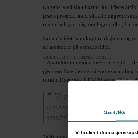
Dagens Medisin Pharma har i flere artik
prøveprosjekt med såkalte migrenesamta
reseptbelagte migrenelegemidler, ha e
Samarbeidet har skapt reaksjoner, og o
se nærmere på samarbeidet.
ANNONSE KUN FOR HELSEPERSONELL
– Apotekkunder skal være sikre på at de 
gjennomføre denne migrenesamtalen, må 
uttalte Hortemo til DM Pharma 30. oktob
Vi er bekymret for at det i
informasjon som blir gitt ti
Samtykke
samtalene. Marte Kvittum T
Vi bruker informasjonskapsl
2020, der det blant annet står skrevet f