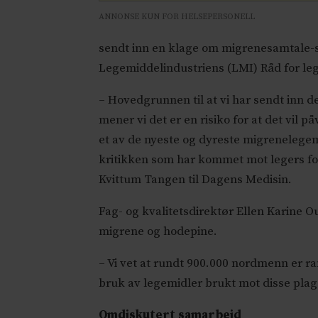
ANNONSE KUN FOR HELSEPERSONELL
sendt inn en klage om migrenesamtale-sa
Legemiddelindustriens (LMI) Råd for le
– Hovedgrunnen til at vi har sendt inn d
mener vi det er en risiko for at det vil
et av de nyeste og dyreste migrenelege
kritikken som har kommet mot legers for
Kvittum Tangen til Dagens Medisin.
Fag- og kvalitetsdirektør Ellen Karine 
migrene og hodepine.
– Vi vet at rundt 900.000 nordmenn er ra
bruk av legemidler brukt mot disse plag
Omdiskutert samarbeid