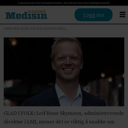
Lokalavisen for helsetjenesten. Annonser kun for helsepersonell.
Logg inn
ANNONSE KUN FOR HELSEPERSONELL
GLAD I FOLK: Leif Rune Skymoen, administrerende
direktør i LMI, mener det er viktig å snakke om