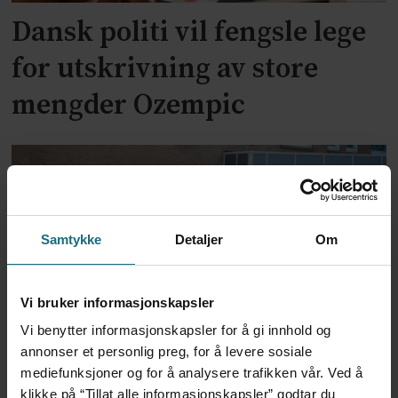
Dansk politi vil fengsle lege
for utskrivning av store
mengder Ozempic
Samtykke
Detaljer
Om
Vi bruker informasjonskapsler
Vi benytter informasjonskapsler for å gi innhold og
Feilmedisinert i 18 år – får
annonser et personlig preg, for å levere sosiale
millionerstatning
mediefunksjoner og for å analysere trafikken vår. Ved å
klikke på “Tillat alle informasjonskapsler” godtar du