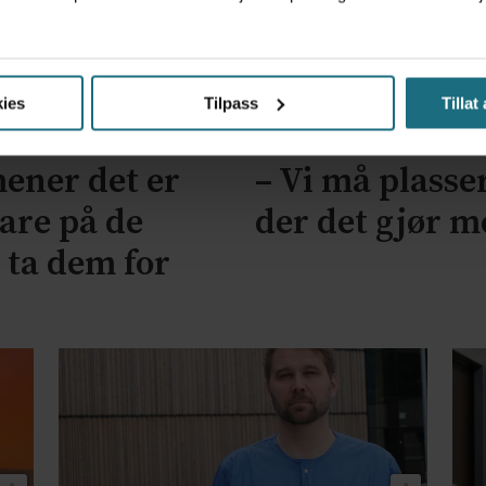
ies
Tilpass
Tillat
ener det er
– Vi må plasse
vare på de
der det gjør me
i ta dem for