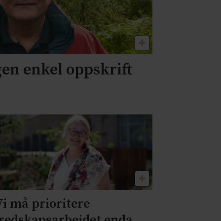
gen enkel oppskrift
Vi må prioritere
redskapsarbeidet enda