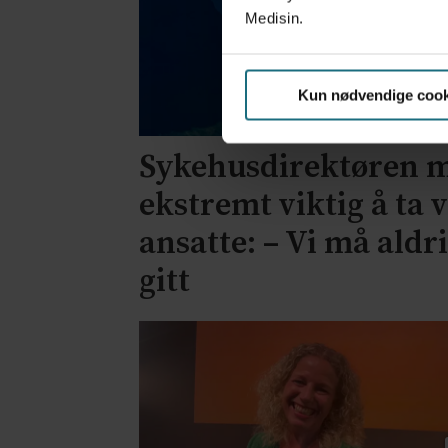
Medisin.
Kun nødvendige cook
Sykehusdirektøren m
ekstremt viktig å ta 
ansatte: – Vi må aldr
gitt