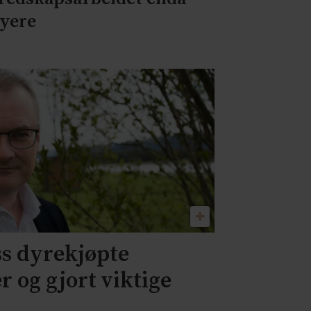
yere
oss dyrekjøpte
 og gjort viktige