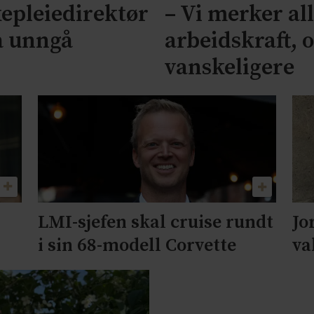
epleiedirektør
– Vi merker al
 å unngå
arbeidskraft, o
vanskeligere
Jo
LMI-sjefen skal cruise rundt
va
i sin 68-modell Corvette