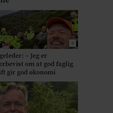
ene
geleder: – Jeg er
erbevist om at god faglig
ift gir god økonomi