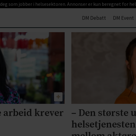
 deg som jobber i helsesektoren. Annonser er kun beregnet for hel
DM Debatt
DM Event
 arbeid krever
– Den største 
helsetjeneste