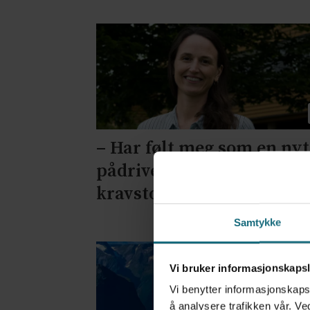
– Har følt meg som en nyt
pådriver, men også som e
kravstort gnagsår
Samtykke
Vi bruker informasjonskapsl
Vi benytter informasjonskapsl
å analysere trafikken vår. Ve