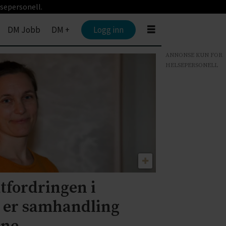
sepersonell.
DM Jobb
DM +
Logg inn
ANNONSE KUN FOR
HELSEPERSONELL
utfordringen i
n er samhandling