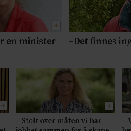
r en minister
–Det finnes in
– 
– Stolt over måten vi har
et
be
jobbet sammen for å skape