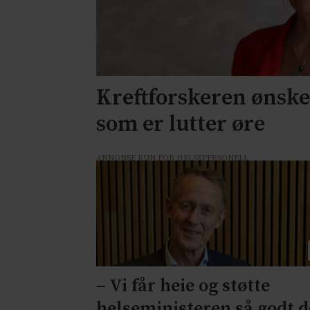
Kreftforskeren ønske
som er lutter øre
ANNONSE KUN FOR HELSEPERSONELL
– Vi får heie og støtte
helseministeren så godt d