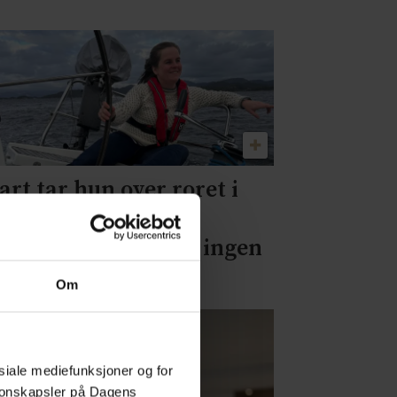
art tar hun over roret i
genes etikkråd: – Et
sartet råd kommer ingen
l nytte
Om
osiale mediefunksjoner og for
asjonskapsler på Dagens