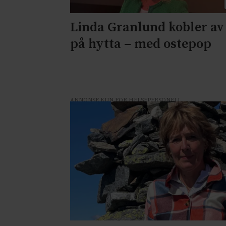
Linda Granlund kobler av
på hytta – med ostepop
ANNONSE KUN FOR HELSEPERSONELL