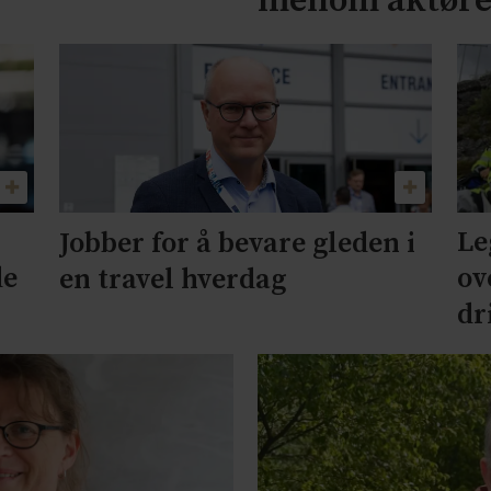
mellom aktør
Le
Jobber for å bevare gleden i
de
ov
en travel hverdag
dr