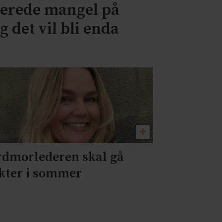
lerede mangel på
g det vil bli enda
rdmorlederen skal gå
kter i sommer