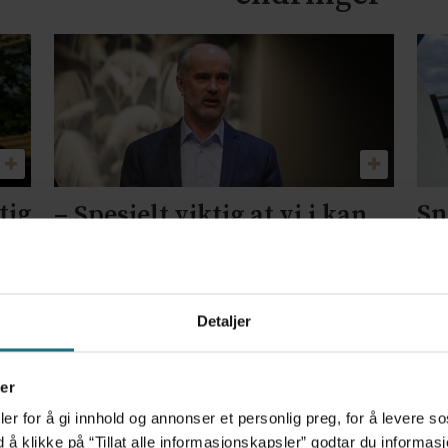
tig
Sn
– Spesielt viktig at vi i kan
t
le
hjelpe dem med flere
en
kroniske sykdommer
ti
Detaljer
er
er for å gi innhold og annonser et personlig preg, for å levere s
d å klikke på “Tillat alle informasjonskapsler” godtar du inform