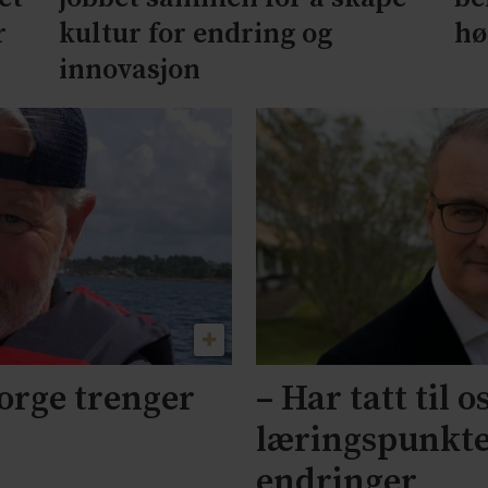
r
hø
kultur for endring og
innovasjon
orge trenger
– Har tatt til 
læringspunkter
endringer