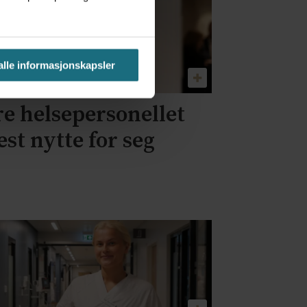
 alle informasjonskapsler
re helsepersonellet
st nytte for seg