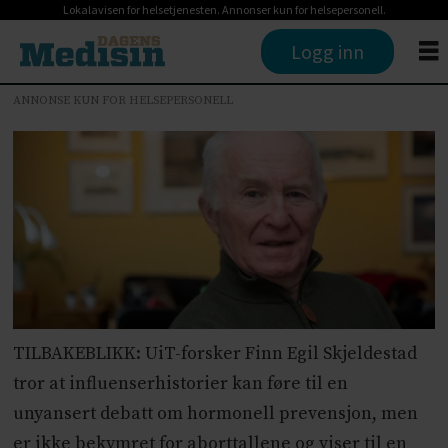
Lokalavisen for helsetjenesten. Annonser kun for helsepersonell.
Logg inn
ANNONSE KUN FOR HELSEPERSONELL
TILBAKEBLIKK: UiT-forsker Finn Egil Skjeldestad
tror at influenserhistorier kan føre til en
unyansert debatt om hormonell prevensjon, men
er ikke bekymret for aborttallene og viser til en