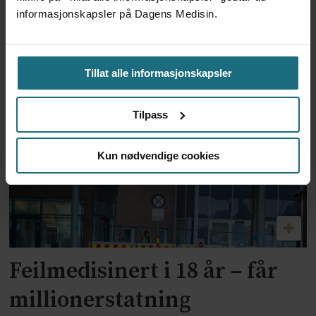
informasjonskapsler på Dagens Medisin.
Dansk politi vil fengsle lege
for utskrivning av store
Tillat alle informasjonskapsler
mengder Ozempic
Tilpass
Kun nødvendige cookies
Feilmedisinert i 18 år – får
millionerstatning