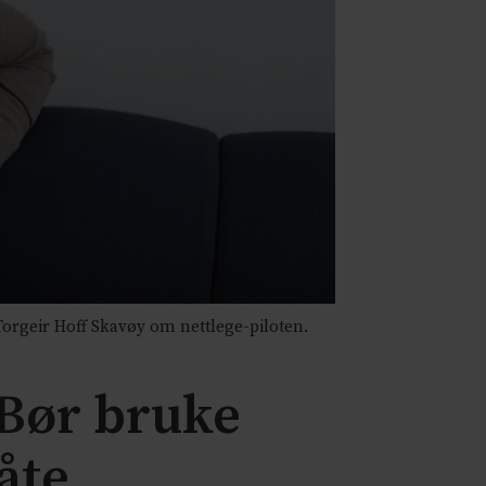
 Torgeir Hoff Skavøy om nettlege-piloten.
 Bør bruke
åte