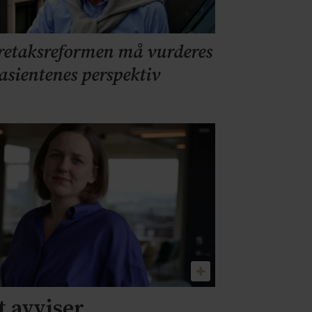
retaksreformen må vurderes
pasientenes perspektiv
 avviser