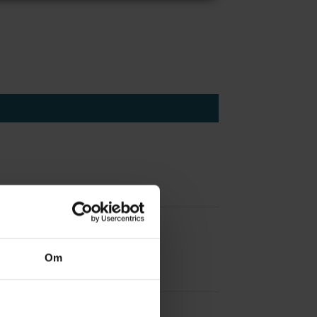
 å være forvakt nå
Om