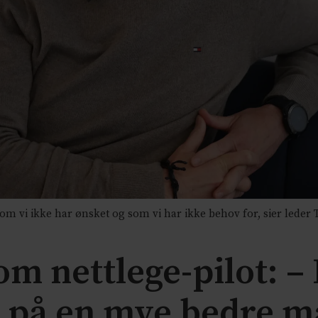
som vi ikke har ønsket og som vi har ikke behov for, sier leder
m nettlege-pilot: –
 på en mye bedre m