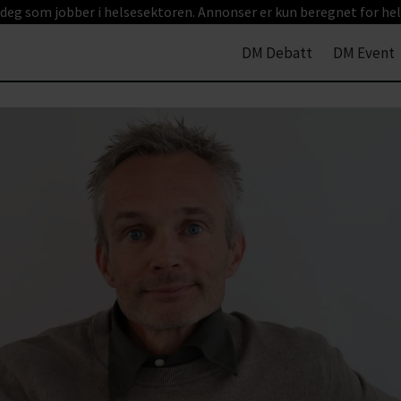
 deg som jobber i helsesektoren. Annonser er kun beregnet for hel
DM Debatt
DM Event