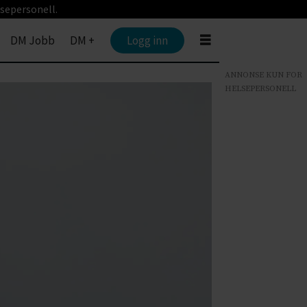
sepersonell.
DM Jobb
DM +
Logg inn
ANNONSE KUN FOR
HELSEPERSONELL