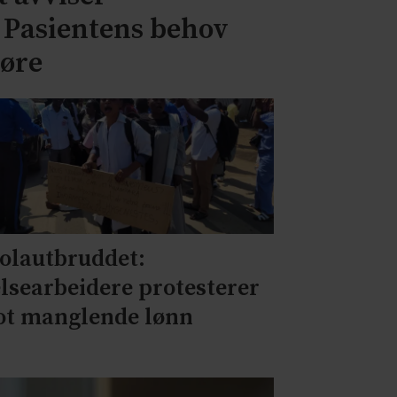
– Pasientens behov
jøre
olautbruddet:
lsearbeidere protesterer
t manglende lønn