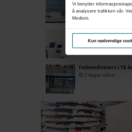
4 dager siden
Vi benytter informasjonskapsl
å analysere trafikken vår. Ve
Medisin.
– Etter en stund ko
5 dager siden
Kun nødvendige cook
Feilmedisinert i 18 å
2 dager siden