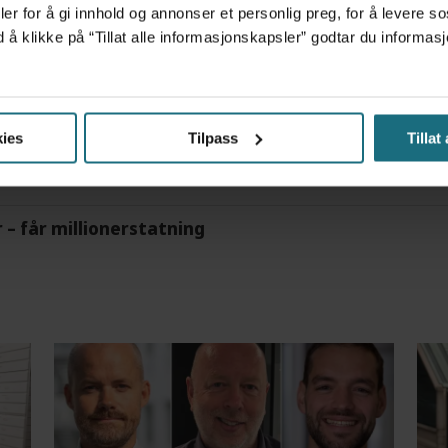
er for å gi innhold og annonser et personlig preg, for å levere s
d å klikke på “Tillat alle informasjonskapsler” godtar du inform
m det frem at han døgnet før hadde drukket 25 vodk
ies
Tilpass
Tillat
r – får millionerstatning