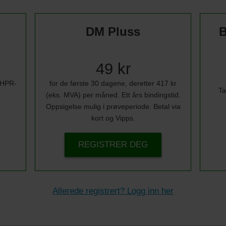
DM Pluss
B
49 kr
i HPR-
for de første 30 dagene, deretter 417 kr
Ta
(eks. MVA) per måned. Ett års bindingstid.
Oppsigelse mulig i prøveperiode. Betal via
kort og Vipps.
REGISTRER DEG
Allerede registrert? Logg inn her