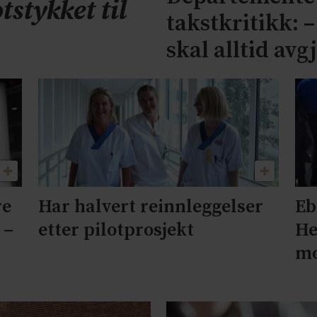
tstykket til
takstkritikk: 
skal alltid avg
re
Har halvert reinnleggelser
Eb
 –
etter pilotprosjekt
He
mo