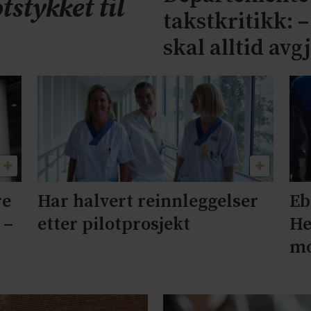
tstykket til
takstkritikk: 
skal alltid avg
re
Har halvert reinnleggelser
Eb
 –
etter pilotprosjekt
He
mo