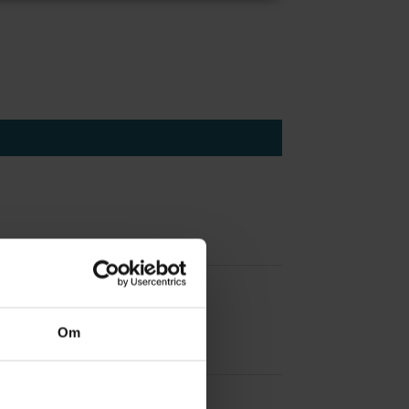
 å være forvakt nå
Om