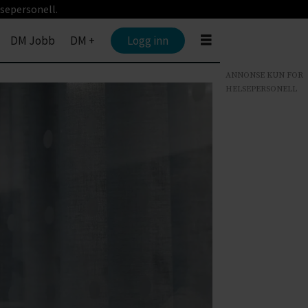
sepersonell.
DM Jobb
DM +
Logg inn
ANNONSE KUN FOR
HELSEPERSONELL