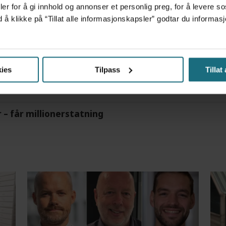
er for å gi innhold og annonser et personlig preg, for å levere s
d å klikke på “Tillat alle informasjonskapsler” godtar du inform
m det frem at han døgnet før hadde drukket 25 vodk
ies
Tilpass
Tillat
r – får millionerstatning