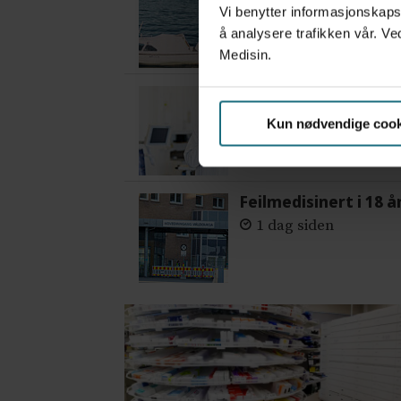
3 dager siden
Vi benytter informasjonskapsl
å analysere trafikken vår. Ve
Medisin.
– Etter en stund ko
4 dager siden
Kun nødvendige cook
Feilmedisinert i 18 å
1 dag siden