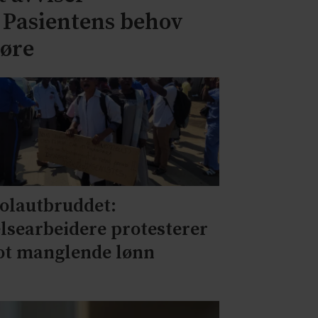
– Pasientens behov
jøre
olautbruddet:
lsearbeidere protesterer
t manglende lønn