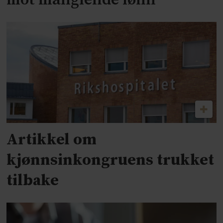
mot manglende lønn
Artikkel om
kjønnsinkongruens trukket
tilbake