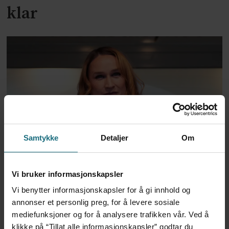
klar
Samtykke
Detaljer
Om
Voldshendelser på jobb:
Helse- og sosialtjenestene
Vi bruker informasjonskapsler
rammes oftest
Vi benytter informasjonskapsler for å gi innhold og
annonser et personlig preg, for å levere sosiale
mediefunksjoner og for å analysere trafikken vår. Ved å
klikke på “Tillat alle informasjonskapsler” godtar du