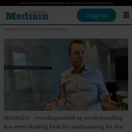
Lokalavisen for helsetjenesten. Annonser kun for helsepersonell.
Logg inn
ANNONSE KUN FOR HELSEPERSONELL
SKADELIG: – Overdiagnostikk og overbehandling
kan være skadelig både for samfunnet og for den