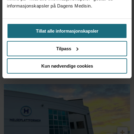
informasjonskapsler på Dagens Medisin.
Tillat alle informasjonskapsler
Basso lover at arbeidet skal
Tilpass
gi resultater – men maner til
Kun nødvendige cookies
tålmodighet