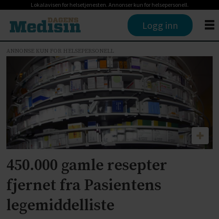
Lokalavisen for helsetjenesten. Annonser kun for helsepersonell.
Logg inn
ANNONSE KUN FOR HELSEPERSONELL
Tag:
helseplattformen
450.000 gamle resepter
fjernet fra Pasientens
legemiddelliste