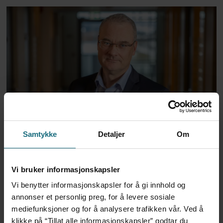
Helseplattformen – spørsmålet
er ikke prislappen, men
Samtykke
Detaljer
Om
bæreevnen
Vi bruker informasjonskapsler
Vi benytter informasjonskapsler for å gi innhold og
ANNONSE KUN FOR HELSEPERSONELL
annonser et personlig preg, for å levere sosiale
mediefunksjoner og for å analysere trafikken vår. Ved å
klikke på “Tillat alle informasjonskapsler” godtar du