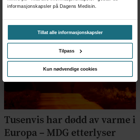
informasjonskapsler på Dagens Medisin.
Ebola-smittetall i Kongo
Tillat alle informasjonskapsler
nærmer seg 4000
Tilpass
Kun nødvendige cookies
Tusenvis har dødd av varme i
Europa – MDG etterlyser