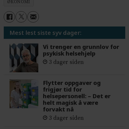
ØKONOMI
Mest lest siste syv dager:
Vi trenger en grunnlov for
psykisk helsehjelp
3 dager siden
Flytter oppgaver og
frigjør tid for
helsepersonell: – Det er
helt magisk å være
forvakt nå
3 dager siden