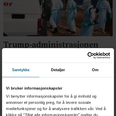
Trump-administrasjonen
bevilger over 2 milliarder til
kampen mot ebola
Samtykke
Detaljer
Om
Vi bruker informasjonskapsler
Vi benytter informasjonskapsler for å gi innhold og
annonser et personlig preg, for å levere sosiale
mediefunksjoner og for å analysere trafikken vår. Ved å
klikke på “Tillat alle informasjonskapsler” godtar du