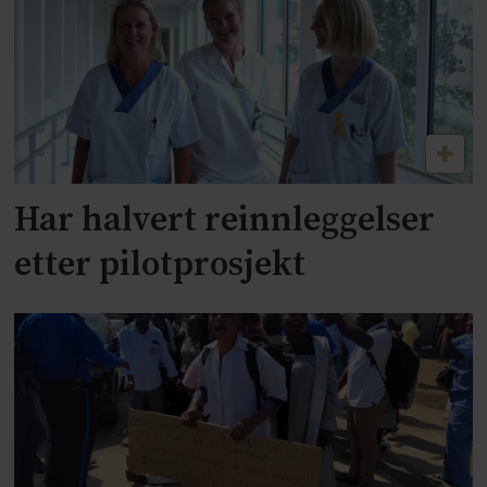
Har halvert reinnleggelser
etter pilotprosjekt