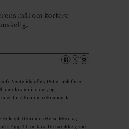
erens mål om kortere
anskelig.
nfri Ventetidsløftet. Det er nok flere
illioner kroner i minus, og
 utredes for å komme i økonomisk
av Helseplattformen i Helse Møre og
 «Topp 10- risiko ». De har ikke greid