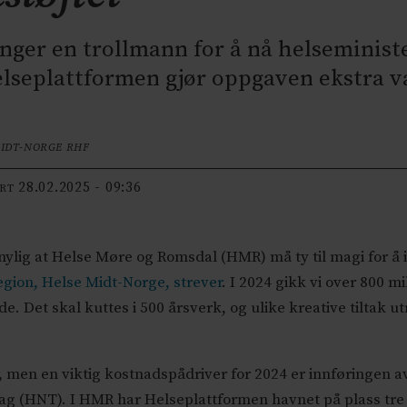
nger en trollmann for å nå helseminist
elseplattformen gjør oppgaven ekstra v
MIDT-NORGE RHF
28.02.2025 - 09:36
ERT
ylig at Helse Møre og Romsdal (HMR) må ty til magi for å in
region, Helse Midt-Norge, strever
. I 2024 gikk vi over 800 m
e. Det skal kuttes i 500 årsverk, og ulike kreative tiltak
, men en viktig kostnadspådriver for 2024 er innføringen 
 (HNT). I HMR har Helseplattformen havnet på plass tre på