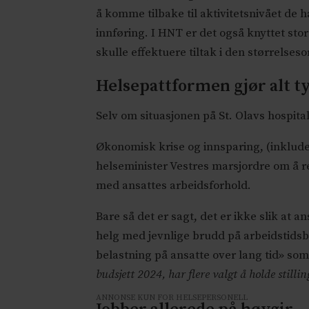
å komme tilbake til aktivitetsnivået de h
innføring. I HNT er det også knyttet stor 
skulle effektuere tiltak i den størrelseso
Helsepattformen gjør alt t
Selv om situasjonen på St. Olavs hospital
Økonomisk krise og innsparing, (inklude
helseminister Vestres marsjordre om å 
med ansattes arbeidsforhold.
Bare så det er sagt, det er ikke slik at a
helg med jevnlige brudd på arbeidstids
belastning på ansatte over lang tid» so
budsjett 2024, har flere valgt å holde still
ANNONSE KUN FOR HELSEPERSONELL