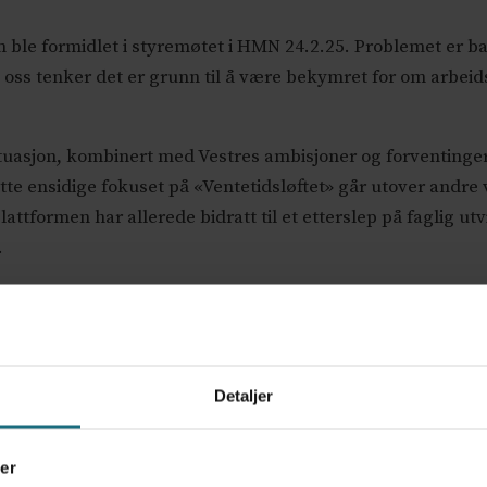
som ble formidlet i styremøtet i HMN 24.2.25. Problemet er b
oss tenker det er grunn til å være bekymret for om arbeids
uasjon, kombinert med Vestres ambisjoner og forventinger, 
e ensidige fokuset på «Ventetidsløftet» går utover andre v
ttformen har allerede bidratt til et etterslep på faglig ut
.
at vi løser rotårsaken til problemene sykehusene har.
ann for å nå ventetidsløftet. For det tempoet Vestre legger
rivillig deltaker i en politisk kampanje for å vinne valget.
Detaljer
 styret i HMN. Det er ikke oppgitt interessekonflikter.
er