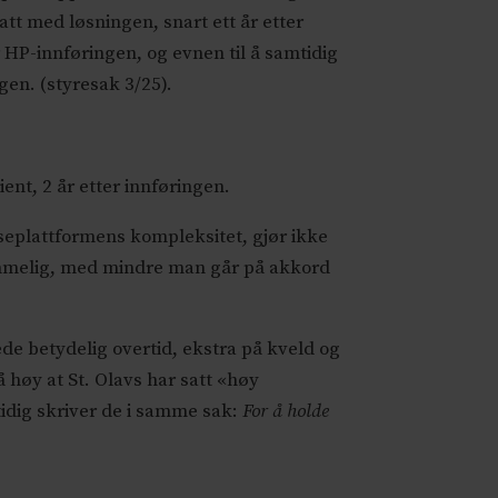
att med løsningen, snart ett år etter
er HP-innføringen, og evnen til å samtidig
ngen. (styresak 3/25).
ent, 2 år etter innføringen.
seplattformens kompleksitet, gjør ikke
ommelig, med mindre man går på akkord
rede betydelig overtid, ekstra på kveld og
høy at St. Olavs har satt «høy
idig skriver de i samme sak:
For å holde