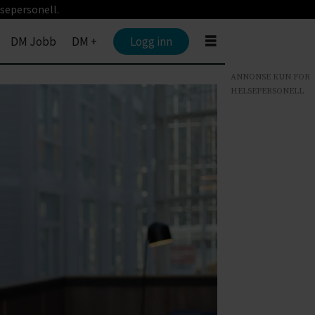
sepersonell.
DM Jobb
DM +
Logg inn
ANNONSE KUN FOR
HELSEPERSONELL