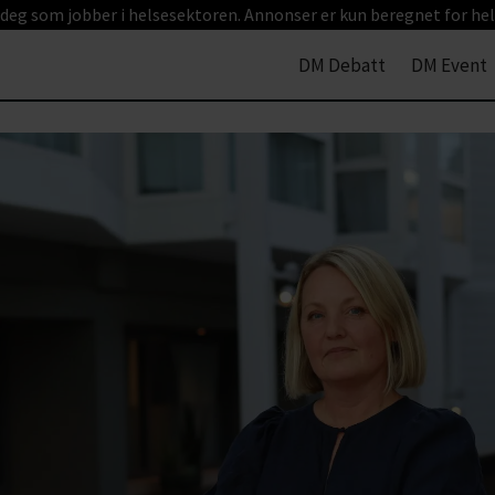
 deg som jobber i helsesektoren. Annonser er kun beregnet for hel
DM Debatt
DM Event