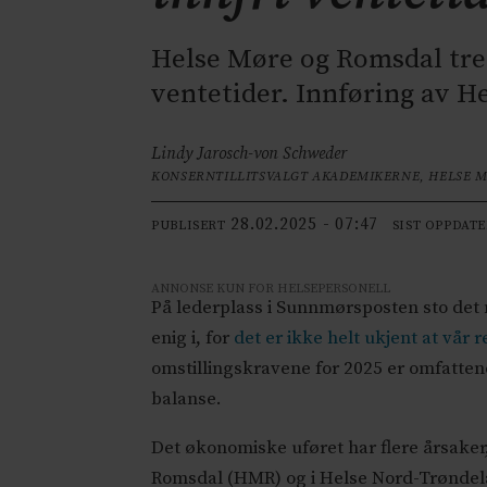
Helse Møre og Romsdal tre
ventetider. Innføring av H
Lindy Jarosch-von Schweder
KONSERNTILLITSVALGT AKADEMIKERNE, HELSE 
28.02.2025 - 07:47
PUBLISERT
SIST OPPDAT
ANNONSE KUN FOR HELSEPERSONELL
På lederplass i Sunnmørsposten sto det n
enig i, for
det er ikke helt ukjent at vår 
omstillingskravene for 2025 er omfattend
balanse.
Det økonomiske uføret har flere årsaker
Romsdal (HMR) og i Helse Nord-Trøndelag