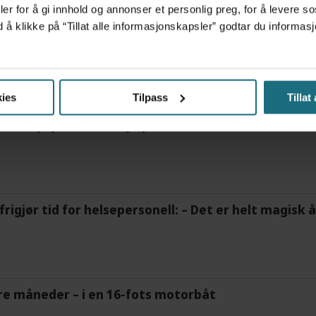
er for å gi innhold og annonser et personlig preg, for å levere s
d å klikke på “Tillat alle informasjonskapsler” godtar du inform
LSE
HELSE MØRE OG ROMSDAL
HELSE MIDT-NORGE RHF
ies
Tilpass
Tillat
ov for psykisk helsehjelp
frigjør tid for helsepersonell: – Det er helt magisk
tre måneder – i en 16-fots motorbåt