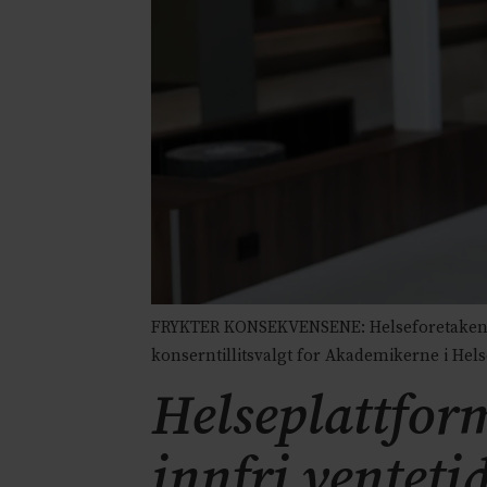
FRYKTER KONSEKVENSENE: Helseforetakene be
konserntillitsvalgt for Akademikerne i Hel
Helseplattform
innfri ventetid