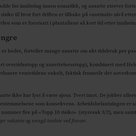
adde før innføring innen somatikk, og ansatte strever forts
risiko til hvor fort driften er tilbake på «normalt» nivå ett
rden som er forutsatt i plantallene så kort tid etter innføri
yngre
 er bedre, forteller mange ansatte om økt tidsbruk per pasi
rt overtidsstopp og ansettelsesstopp), kombinert med Hel
redusere ventetidene enkelt, faktisk framstår det uoverk
nsatte ikke har lyst å være ajour. Tvert imot. De jobber alle
bestemmelsene som konsekvens. Arbeidsbelastningen er så 
m nummer fire på «Topp 10 risiko» (styresak 3/2), men samt
inger vakante og unngå innleie ved fravær.