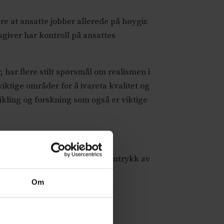
are at ansatte jobber allerede på høygir.
giver har kontroll på ansattes
har flere stilt spørsmål om realismen i
iktige områder for å ivareta kvalitet og
vikling og forskning som også er viktige
 opp til, gjør at man kan få inntrykk av
Om