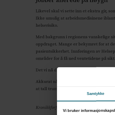
Jobber allerede på høygir
Likevel skal vi sette inn et ekstra gir, 
Ikke umulig at arbeidsmedisinene iblant 
helserisiko.
Med bakgrunn i regionens vanskelige sit
oppdraget. Mange er bekymret for at dett
pasientsikkerhet. Innføringen av Helsepla
områder for å få ned ventetidene på sikt
Det vi nå driver med er skippertak uten 
Akkurat nå kunne Vestre trenge en trollm
at tall trumfer kvalitet og ansatte blir uf
Samtykke
Kronikkforfatteren er tillitsvalgt og sitter i
Vi bruker informasjonskapsl