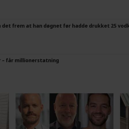
m det frem at han døgnet før hadde drukket 25 vodk
r – får millionerstatning