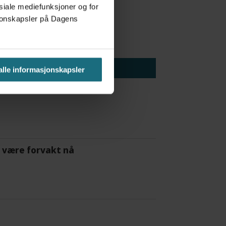
osiale mediefunksjoner og for
asjonskapsler på Dagens
 alle informasjonskapsler
 å være forvakt nå