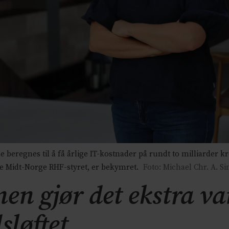
regnes til å få årlige IT-kostnader på rundt to milliarder k
se Midt-Norge RHF-styret, er bekymret.
Foto: Michael Chr. A. 
en gjør det ekstra va
sløftet