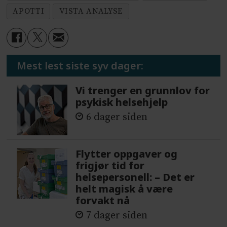
APOTTI
VISTA ANALYSE
Mest lest siste syv dager:
Vi trenger en grunnlov for
psykisk helsehjelp
6 dager siden
Flytter oppgaver og
frigjør tid for
helsepersonell: – Det er
helt magisk å være
forvakt nå
7 dager siden