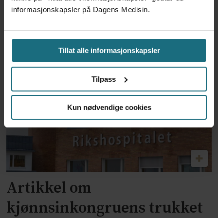
informasjonskapsler på Dagens Medisin.
Ebolautbruddet:
Helsearbeidere protesterer
Tillat alle informasjonskapsler
mot manglende lønn
Tilpass
Kun nødvendige cookies
Artikkel om
kjønnsinkongruens trukket