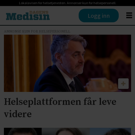
Lokalavisen for helsetjenesten. Annonser kun for helsepersonell.
Logg inn
ANNONSE KUN FOR HELSEPERSONELL
Tag:
marius
l
dalin
Helseplattformen får leve
videre