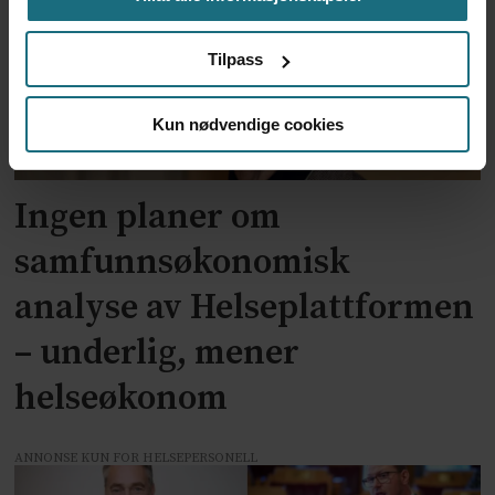
Tilpass
Kun nødvendige cookies
Ingen planer om
samfunnsøkonomisk
analyse av Helseplattformen
– underlig, mener
helseøkonom
ANNONSE KUN FOR HELSEPERSONELL