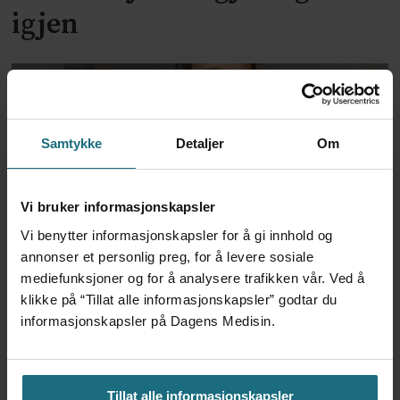
igjen
Samtykke
Detaljer
Om
Vi bruker informasjonskapsler
Vi benytter informasjonskapsler for å gi innhold og
– La det være klart: Jeg
annonser et personlig preg, for å levere sosiale
mediefunksjoner og for å analysere trafikken vår. Ved å
ønsker kunnskapsbaserte
klikke på “Tillat alle informasjonskapsler” godtar du
informasjonskapsler på Dagens Medisin.
beslutninger
Tillat alle informasjonskapsler