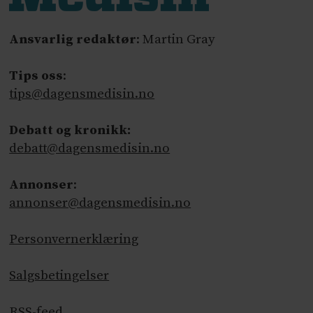
Ansvarlig redaktør
: Martin Gray
Tips oss
:
tips@dagensmedisin.no
Debatt og kronikk:
debatt@dagensmedisin.no
Annonser
:
annonser@dagensmedisin.no
Personvernerklæring
Salgsbetingelser
RSS-feed