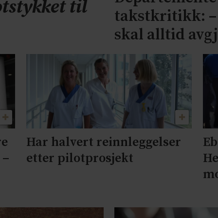
tstykket til
takstkritikk: 
skal alltid avg
re
Har halvert reinnleggelser
Eb
 –
etter pilotprosjekt
He
mo