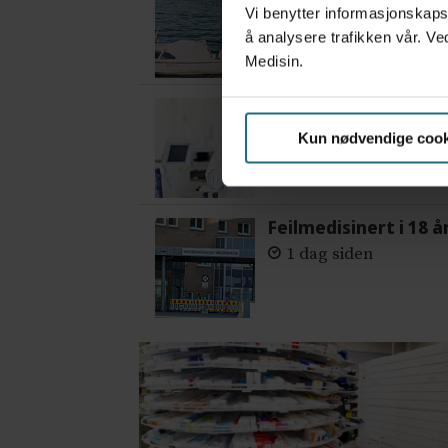
2 dager siden
Vi benytter informasjonskapsl
å analysere trafikken vår. Ve
Medisin.
– Etter en stund ko
3 dager siden
Kun nødvendige cook
Feilmedisinert i 18 å
1 dag siden