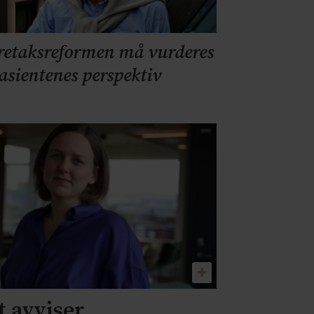
retaksreformen må vurderes
pasientenes perspektiv
 avviser