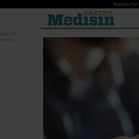
Nyheter for
ANNONSE KUN FOR HELSEPERSONELL
 KUN FOR
SONELL