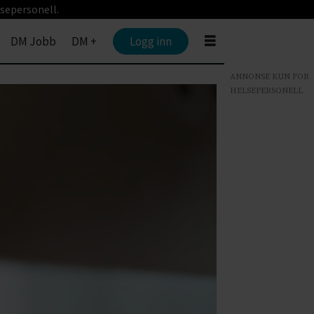
sepersonell.
DM Jobb
DM +
Logg inn
ANNONSE KUN FOR
HELSEPERSONELL