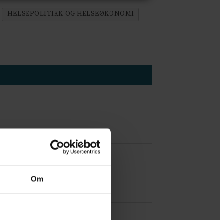
HELSEPOLITIKK OG HELSEØKONOMI
 å være forvakt nå
Om