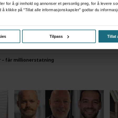
er for å gi innhold og annonser et personlig preg, for å levere s
d å klikke på “Tillat alle informasjonskapsler” godtar du inform
m det frem at han døgnet før hadde drukket 25 vodk
ies
Tilpass
Tillat
r – får millionerstatning