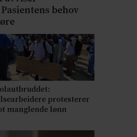
– Pasientens behov
jøre
olautbruddet:
lsearbeidere protesterer
t manglende lønn