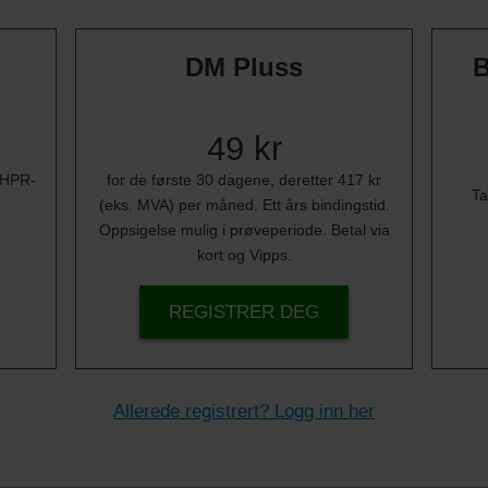
DM Pluss
B
49 kr
i HPR-
for de første 30 dagene, deretter 417 kr
Ta
(eks. MVA) per måned. Ett års bindingstid.
Oppsigelse mulig i prøveperiode. Betal via
kort og Vipps.
REGISTRER DEG
Allerede registrert? Logg inn her