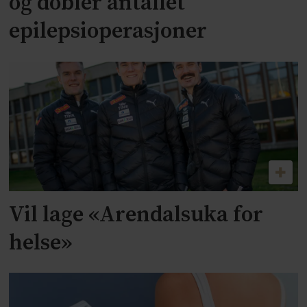
og dobler antallet
epilepsioperasjoner
Vil lage «Arendalsuka for
helse»