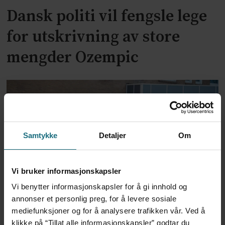
Dansk politi vil fengsle lege
for utskrivning av store
mengder Ozempic
Samtykke
Detaljer
Om
Vi bruker informasjonskapsler
Vi benytter informasjonskapsler for å gi innhold og
Feilmedisinert i 18 år – får
annonser et personlig preg, for å levere sosiale
millionerstatning
mediefunksjoner og for å analysere trafikken vår. Ved å
klikke på “Tillat alle informasjonskapsler” godtar du