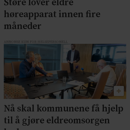
Støre lover eldre
høreapparat innen fire
måneder
ANNONSE KUN FOR HELSEPERSONELL
Nå skal kommunene få hjelp
til å gjøre eldreomsorgen