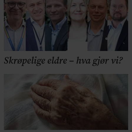
Skrøpelige eldre – hva gjør vi?