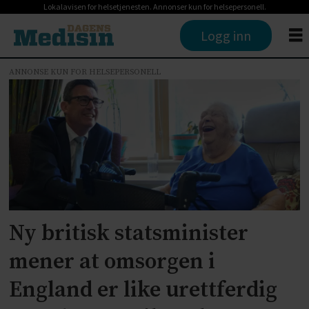
Lokalavisen for helsetjenesten. Annonser kun for helsepersonell.
Logg inn
ANNONSE KUN FOR HELSEPERSONELL
Tag:
eldreomsorg
Ny britisk statsminister
mener at omsorgen i
England er like urettferdig