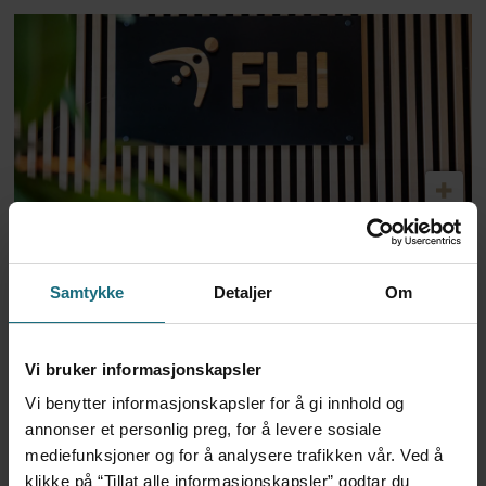
FHI har hjulpet kommuner
med nytt helseverktøy
Samtykke
Detaljer
Om
ANNONSE KUN FOR HELSEPERSONELL
Vi bruker informasjonskapsler
Vi benytter informasjonskapsler for å gi innhold og
annonser et personlig preg, for å levere sosiale
mediefunksjoner og for å analysere trafikken vår. Ved å
klikke på “Tillat alle informasjonskapsler” godtar du