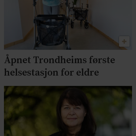
Åpnet Trond­heims første
helse­stasjon for eldre