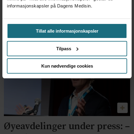
informasjonskapsler på Dagens Medisin.
Senja kommune legger ned
Tillat alle informasjonskapsler
fem av seks sykehjem
Tilpass
Kun nødvendige cookies
Øyeavdelinger under press: –