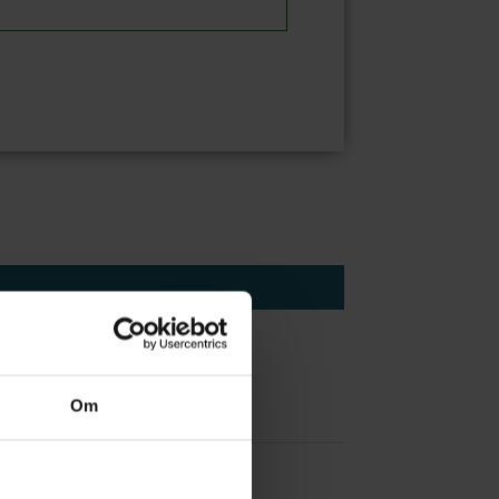
Om
 å være forvakt nå