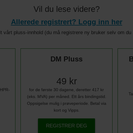
Vil du lese videre?
Allerede registrert? Logg inn her
 alt vårt pluss-innhold (du må registrere ny bruker selv om d
DM Pluss
B
49 kr
i HPR-
for de første 30 dagene, deretter 417 kr
Ta
(eks. MVA) per måned. Ett års bindingstid.
Oppsigelse mulig i prøveperiode. Betal via
kort og Vipps.
REGISTRER DEG