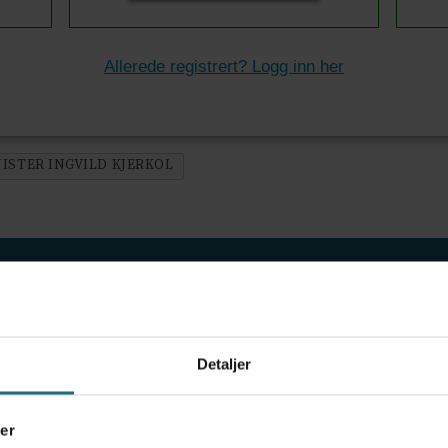
Allerede registrert? Logg inn her
ISTER INGVILD KJERKOL
ov for psykisk helsehjelp
Detaljer
frigjør tid for helsepersonell: – Det er helt magisk
er