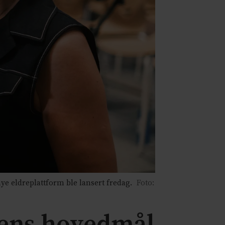
e eldreplattform ble lansert fredag.
Foto:
rmens hovedmål