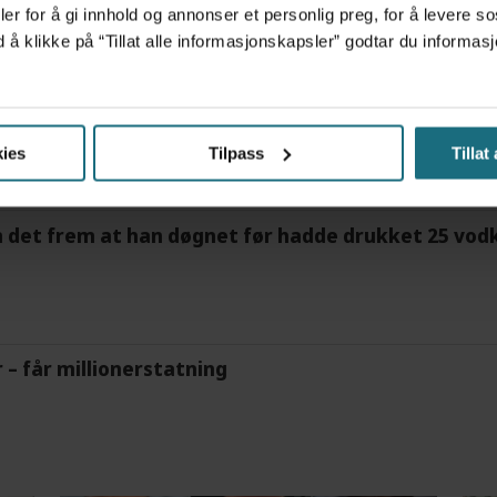
er for å gi innhold og annonser et personlig preg, for å levere s
d å klikke på “Tillat alle informasjonskapsler” godtar du inform
tre måneder – i en 16-fots motorbåt
ies
Tilpass
Tillat
m det frem at han døgnet før hadde drukket 25 vodk
r – får millionerstatning