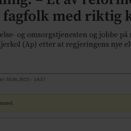
k fagfolk med rikti
helse- og omsorgstjenesten og jobbe på 
erkol (Ap) etter at regjeringens nye e
20.06.2023 - 14:57
ERT
ammel.