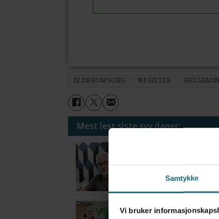
ELDREOMSORG
NYHETER
HELSEMIN
Mest lest siste syv dager:
Vi trenger en grunnl
5 dager siden
Samtykke
Flytter oppgaver og 
Vi bruker informasjonskapsl
5 dager siden