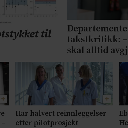
Departementet
tstykket til
takstkritikk: 
skal alltid avg
re
Har halvert reinnleggelser
Eb
 –
etter pilotprosjekt
He