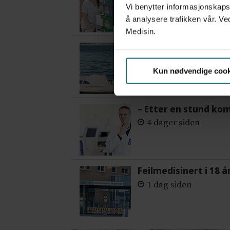
Vi benytter informasjonskapsl
å analysere trafikken vår. Ve
Medisin.
Var alene på vakt i 
3 dager siden
Kun nødvendige cook
– Etter en stund ko
4 dager siden
Feilmedisinert i 18 å
1 dag siden