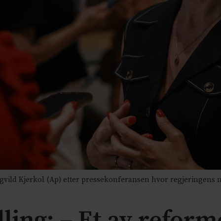
ild Kjerkol (Ap) etter pressekonferansen hvor regjeringens ny
lling: – Et av refo