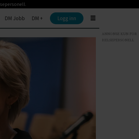
sepersonell.
DM Jobb
DM +
Logg inn
ANNONSE KUN FOR
HELSEPERSONELL