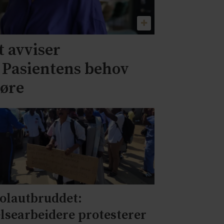
 avviser
– Pasientens behov
jøre
olautbruddet:
lsearbeidere protesterer