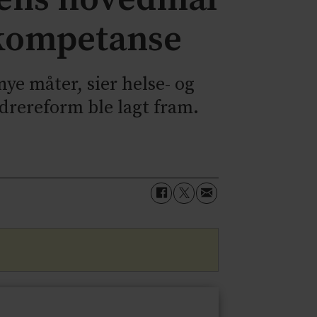
g kompetanse
nye måter, sier helse- og
ldrereform ble lagt fram.