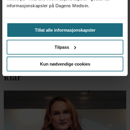
informasjonskapsler på Dagens Medisin.
Tillat alle informasjonskapsler
Tilpass
To år til utredning av
alternativkostnad skal være
Kun nødvendige cookies
klar