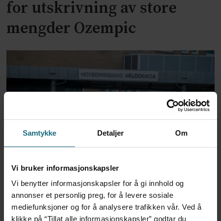
for utskrivning av store
mengder Ozempic
Samtykke
Detaljer
Om
Feilmedisinert i 18 år – får
Vi bruker informasjonskapsler
millionerstatning
Vi benytter informasjonskapsler for å gi innhold og
annonser et personlig preg, for å levere sosiale
mediefunksjoner og for å analysere trafikken vår. Ved å
klikke på “Tillat alle informasjonskapsler” godtar du