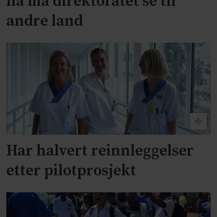
nå må direktoratet se til
andre land
Har halvert reinnleggelser
etter pilotprosjekt