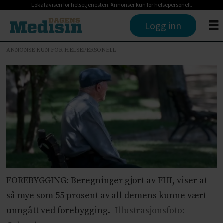
Lokalavisen for helsetjenesten. Annonser kun for helsepersonell.
Logg inn
ANNONSE KUN FOR HELSEPERSONELL
FOREBYGGING: Beregninger gjort av FHI, viser at
så mye som 55 prosent av all demens kunne vært
unngått ved forebygging.
Illustrasjonsfoto: