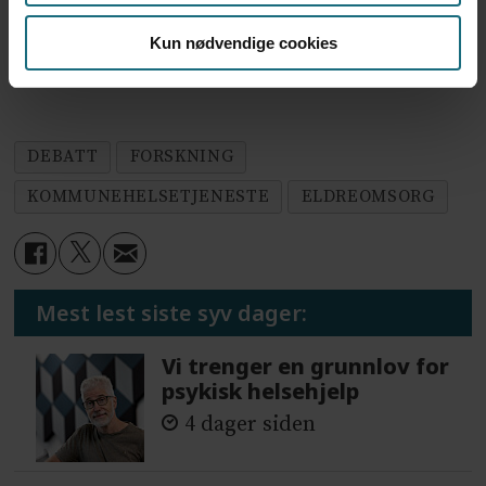
eldreomsorg består av begge deler.
Kun nødvendige cookies
Ingen oppgitte interessekonflikter
DEBATT
FORSKNING
KOMMUNEHELSETJENESTE
ELDREOMSORG
Mest lest siste syv dager:
Vi trenger en grunnlov for
psykisk helsehjelp
4 dager siden