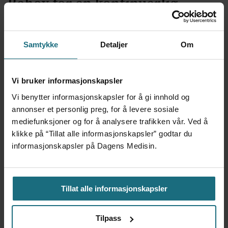
Behov for en kontinuerlig
debatt
Jeg håper statsråd Vestre tar med dette i sitt
Samtykke
Detaljer
Om
arbeid for bedre tjenester. Nasjonale
myndigheter arbeider både for å forbedre
Vi bruker informasjonskapsler
kvalitetsindikatorene og systematisere
Vi benytter informasjonskapsler for å gi innhold og
annonser et personlig preg, for å levere sosiale
innhentingen av beboere og brukeres
mediefunksjoner og for å analysere trafikken vår. Ved å
opplevelser av kvaliteten på tjenestene de
klikke på “Tillat alle informasjonskapsler” godtar du
mottar. Sammen med dette nasjonale
informasjonskapsler på Dagens Medisin.
arbeidet trenger vi en kontinuerlig debatt om
hva god eldreomsorg er. En debatt hvor både
Tillat alle informasjonskapsler
historier om mangelfull omsorg og god
omsorg er viktige elementer, fordi norsk
Tilpass