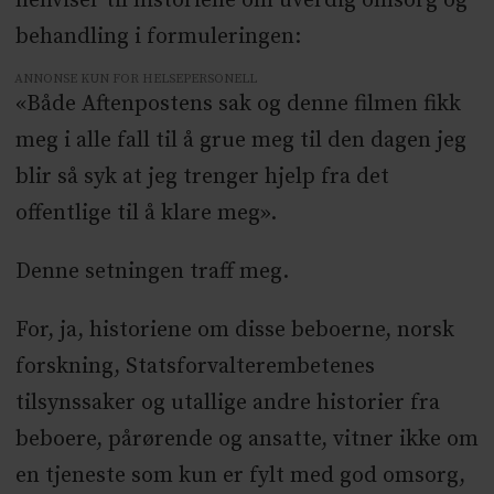
henviser til historiene om uverdig omsorg og
behandling i formuleringen:
ANNONSE KUN FOR HELSEPERSONELL
«Både Aftenpostens sak og denne filmen fikk
meg i alle fall til å grue meg til den dagen jeg
blir så syk at jeg trenger hjelp fra det
offentlige til å klare meg».
Denne setningen traff meg.
For, ja, historiene om disse beboerne, norsk
forskning, Statsforvalterembetenes
tilsynssaker og utallige andre historier fra
beboere, pårørende og ansatte, vitner ikke om
en tjeneste som kun er fylt med god omsorg,