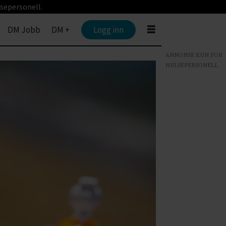
sepersonell.
DM Jobb
DM +
Logg inn
ANNONSE KUN FOR
HELSEPERSONELL