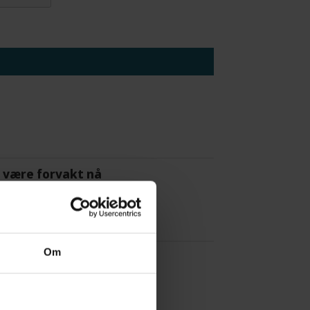
 å være forvakt nå
Om