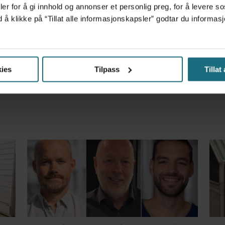
er for å gi innhold og annonser et personlig preg, for å levere s
d å klikke på “Tillat alle informasjonskapsler” godtar du inform
m det frem at han døgnet før hadde drukket 25 vodk
ies
Tilpass
Tillat
et forskningsfunn