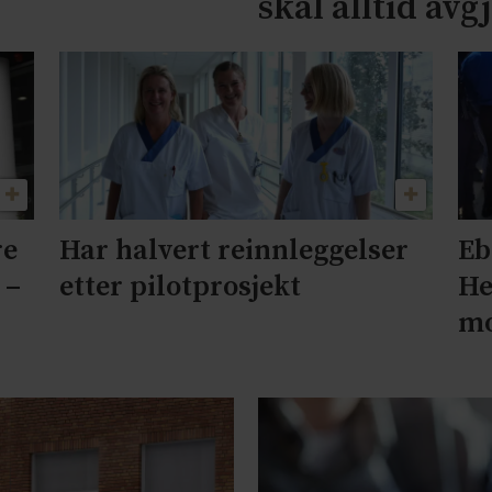
skal alltid avg
re
Har halvert reinnleggelser
Eb
 –
etter pilotprosjekt
He
mo