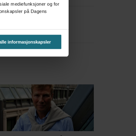
osiale mediefunksjoner og for
asjonskapsler på Dagens
a Red Bull
 alle informasjonskapsler