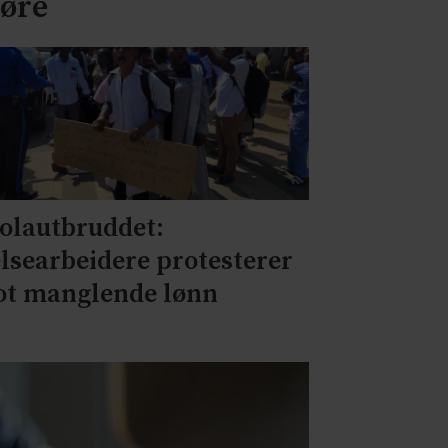
jøre
olautbruddet:
lsearbeidere protesterer
t manglende lønn