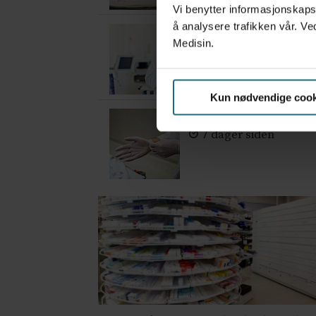
Vi benytter informasjonskapsl
å analysere trafikken vår. Ve
– Etter en stund ko
Medisin.
3 dager siden
Kun nødvendige cook
Mistanken var ikke 
7 dager siden