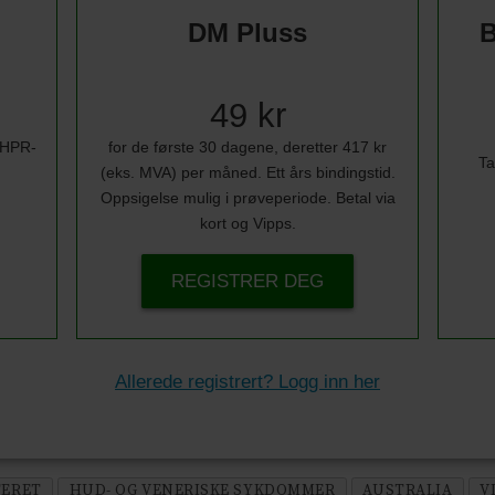
DM Pluss
B
49 kr
i HPR-
for de første 30 dagene, deretter 417 kr
Ta
(eks. MVA) per måned. Ett års bindingstid.
Oppsigelse mulig i prøveperiode. Betal via
kort og Vipps.
REGISTRER DEG
Allerede registrert? Logg inn her
TERET
HUD- OG VENERISKE SYKDOMMER
AUSTRALIA
V