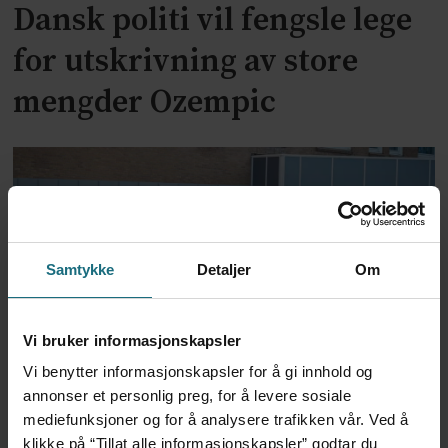
Dansk politi vil fengsle lege
for utskrivning av store
mengder Ozempic
Samtykke
Detaljer
Om
Vi bruker informasjonskapsler
Feilmedisinert i 18 år – får
Vi benytter informasjonskapsler for å gi innhold og
annonser et personlig preg, for å levere sosiale
millionerstatning
mediefunksjoner og for å analysere trafikken vår. Ved å
klikke på “Tillat alle informasjonskapsler” godtar du