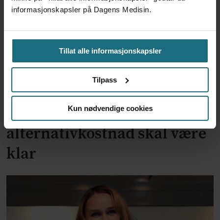
informasjonskapsler på Dagens Medisin.
Tillat alle informasjonskapsler
Tilpass
To år til utredning av
Kun nødvendige cookies
alternativkostnad skal være
klar