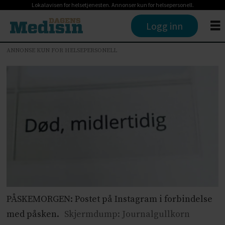
Lokalavisen for helsetjenesten. Annonser kun for helsepersonell.
Logg inn
ANNONSE KUN FOR HELSEPERSONELL
PÅSKEMORGEN: Postet på Instagram i forbindelse
med påsken.
Skjermdump: Journalgullkorn