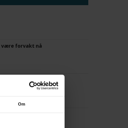
 å være forvakt nå
Om
a Red Bull