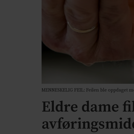
MENNESKELIG FEIL: Feilen ble oppdaget m
Eldre dame fi
avføringsmidd