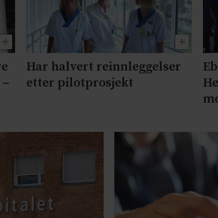
re
Har halvert reinnleggelser
Eb
 –
etter pilotprosjekt
He
mo