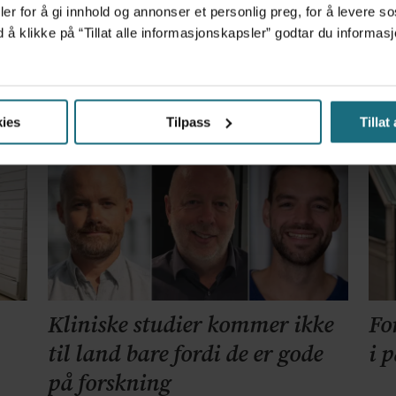
er for å gi innhold og annonser et personlig preg, for å levere s
d å klikke på “Tillat alle informasjonskapsler” godtar du inform
r – får millionerstatning
ies
Tilpass
Tillat
Kliniske studier kommer ikke
Fo
til land bare fordi de er gode
i 
på forskning