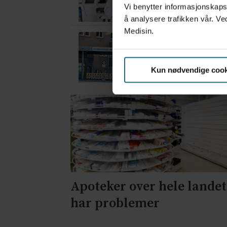
Vi benytter informasjonskapsl
å analysere trafikken vår. Ve
Medisin.
Feilmedisinert i 18 å
1 dag siden
Kun nødvendige cook
Apoteker over hele landet
har problemer