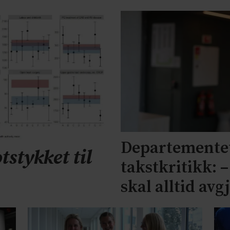
Departementet
tstykket til
takstkritikk: 
skal alltid avg