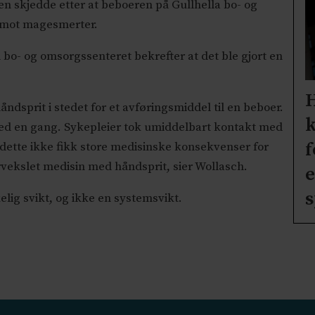
lsen skjedde etter at beboeren på Gullhella bo- og
 mot magesmerter.
o- og omsorgssenteret bekrefter at det ble gjort en
H
åndsprit i stedet for et avføringsmiddel til en beboer.
k
ed en gang. Sykepleier tok umiddelbart kontakt med
f
dette ikke fikk store medisinske konsekvenser for
orvekslet medisin med håndsprit, sier Wollasch.
e
lig svikt, og ikke en systemsvikt.