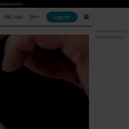
sepersonell.
DM Jobb
DM +
Logg inn
ANNONSE KUN FOR
HELSEPERSONELL