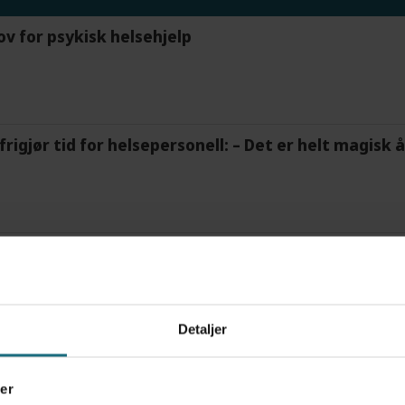
ov for psykisk helsehjelp
frigjør tid for helsepersonell: – Det er helt magisk
tre måneder – i en 16-fots motorbåt
Detaljer
m det frem at han døgnet før hadde drukket 25 vodk
er