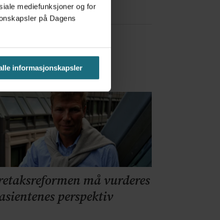
osiale mediefunksjoner og for
asjonskapsler på Dagens
 alle informasjonskapsler
retaksreformen må vurderes
pasientenes perspektiv