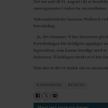
Det var natt til 31. august i år at hende
omsorgssenter i Asker ba om medisiner
Virksomhetsleder Susanne Wollasch ved b
forveksling.
– Ja, det stemmer. Vi har dessverre gitt h
Forvekslingen ble heldigvis oppdaget m
legevakten, som kunne berolige med at 
beboeren. Vi beklager sterkt at vi har f
Hun sier at det er snakk om en menneske
ELDREOMSORG
NYHETER
Mest lest siste syv dager: