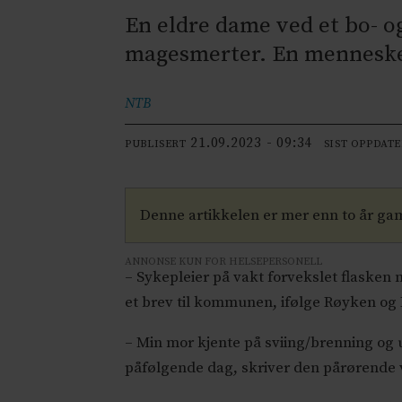
En eldre dame ved et bo- o
magesmerter. En menneskeli
NTB
21.09.2023 - 09:34
PUBLISERT
SIST OPPDAT
Denne artikkelen er mer enn to år ga
ANNONSE KUN FOR HELSEPERSONELL
– Sykepleier på vakt forvekslet flasken
et brev til kommunen, ifølge Røyken og
– Min mor kjente på sviing/brenning og
påfølgende dag, skriver den pårørende 