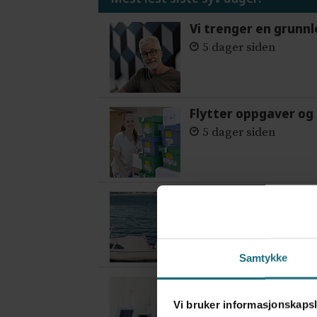
Vi trenger en grunnl
5 dager siden
Flytter oppgaver og 
5 dager siden
Var alene på vakt i 
3 dager siden
Samtykke
– Etter en stund ko
4 dager siden
Vi bruker informasjonskapsl