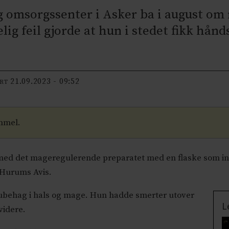
g omsorgssenter i Asker ba i august om
g feil gjorde at hun i stedet fikk hånds
21.09.2023 - 09:52
ERT
mmel.
 med det mageregulerende preparatet med en flaske som in
 Hurums Avis.
 ubehag i hals og mage. Hun hadde smerter utover
L
videre.